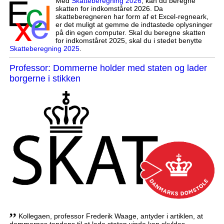
Med
Skatteberegning 2026
, kan du beregne
skatten for indkomståret 2026. Da
skatteberegneren har form af et Excel-regneark,
er det muligt at gemme de indtastede oplysninger
på din egen computer. Skal du beregne skatten
for indkomståret 2025, skal du i stedet benytte
Skatteberegning 2025
.
Professor: Dommerne holder med staten og lader
borgerne i stikken
,,
Kollegaen, professor Frederik Waage, antyder i artiklen, at
dommernes tendens til at lade staten vinde kan skyldes