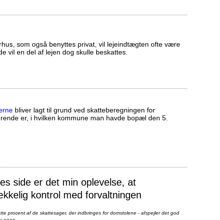
us, som også benyttes privat, vil lejeindtægten ofte være
ælde vil en del af lejen dog skulle beskattes.
erne
bliver lagt til grund ved skatteberegningen for
ørende er, i hvilken kommune man havde bopæl den 5.
 side er det min oplevelse, at
ækkelig kontrol med forvaltningen
te procent af de skattesager, der indbringes for domstolene - afspejler det god