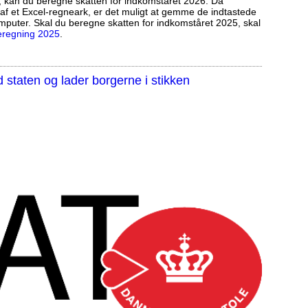
, kan du beregne skatten for indkomståret 2026. Da
af et Excel-regneark, er det muligt at gemme de indtastede
mputer. Skal du beregne skatten for indkomståret 2025, skal
eregning 2025
.
staten og lader borgerne i stikken