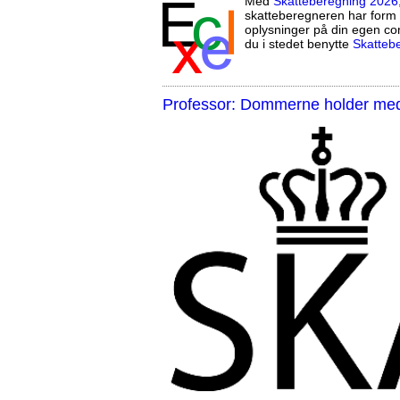
Med
Skatteberegning 2026
skatteberegneren har form 
oplysninger på din egen co
du i stedet benytte
Skatteb
Professor: Dommerne holder med 