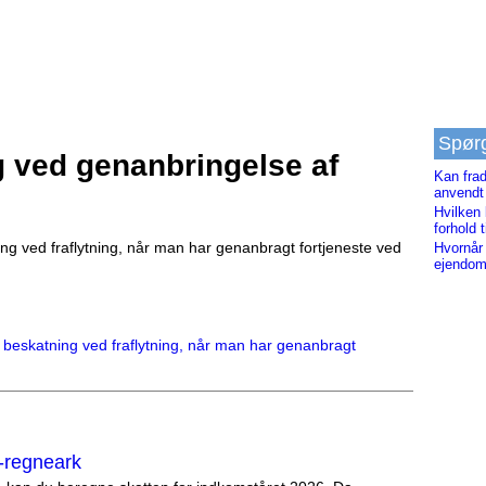
Spør
g ved genanbringelse af
Kan frad
anvendt 
Hvilken 
forhold
ing ved fraflytning, når man har genanbragt fortjeneste ved
Hvornår
ejendo
r beskatning ved fraflytning, når man har genanbragt
-regneark