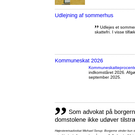
Udlejning af sommerhus
,,
Udlejes et sommerh
skattefri. I visse tilf
Kommuneskat 2026
Kommuneskatte­procent
indkomståret 2026. Afg
september 2025.
,,
Som advokat på borgernes
domstolene ikke udøver tilstr
Højesteretsadvokat Michael Serup: Borgerne vinder kun ot