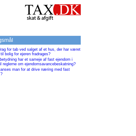
gsmål
rag for tab ved salget af et hus, der har været
til bolig for ejeren fradrages?
betydning har et sameje af fast ejendom i
 til reglerne om ejendomsavancebeskatning?
 anses man for at drive næring med fast
m?