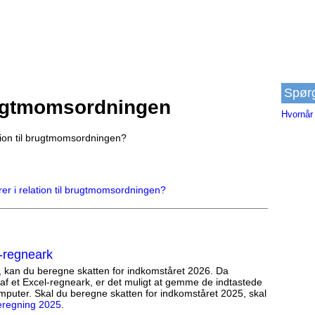
Spør
rugtmomsordningen
Hvornår 
ation til brugtmomsordningen?
rer i relation til brugtmomsordningen?
-regneark
, kan du beregne skatten for indkomståret 2026. Da
af et Excel-regneark, er det muligt at gemme de indtastede
mputer. Skal du beregne skatten for indkomståret 2025, skal
eregning 2025
.