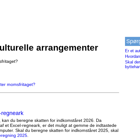
Spør
ulturelle arrangementer
Er et a
Hvordan
fritaget?
Skal de
bytteha
nter momsfritaget?
-regneark
, kan du beregne skatten for indkomståret 2026. Da
af et Excel-regneark, er det muligt at gemme de indtastede
mputer. Skal du beregne skatten for indkomståret 2025, skal
eregning 2025
.