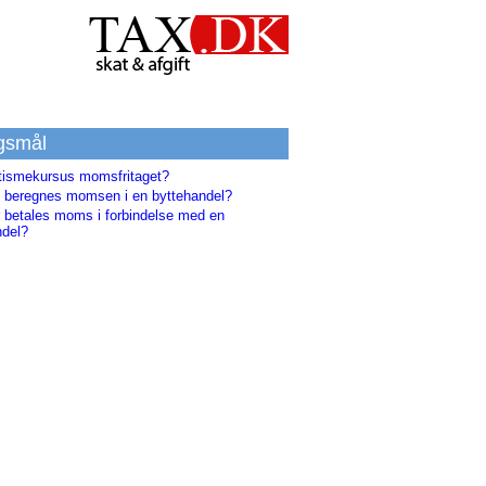
gsmål
utismekursus momsfritaget?
 beregnes momsen i en byttehandel?
r betales moms i forbindelse med en
ndel?