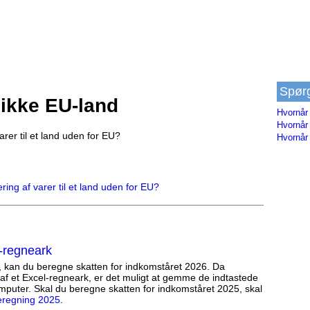
Spør
 ikke EU-land
Hvornår
Hvornår
rer til et land uden for EU?
Hvornår 
ing af varer til et land uden for EU?
-regneark
, kan du beregne skatten for indkomståret 2026. Da
af et Excel-regneark, er det muligt at gemme de indtastede
mputer. Skal du beregne skatten for indkomståret 2025, skal
eregning 2025
.