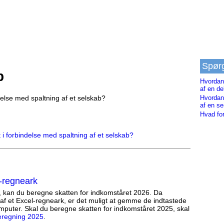
Spør
b
Hvordan 
af en d
ndelse med spaltning af et selskab?
Hvordan 
af en se
Hvad for
t i forbindelse med spaltning af et selskab?
-regneark
, kan du beregne skatten for indkomståret 2026. Da
af et Excel-regneark, er det muligt at gemme de indtastede
mputer. Skal du beregne skatten for indkomståret 2025, skal
eregning 2025
.