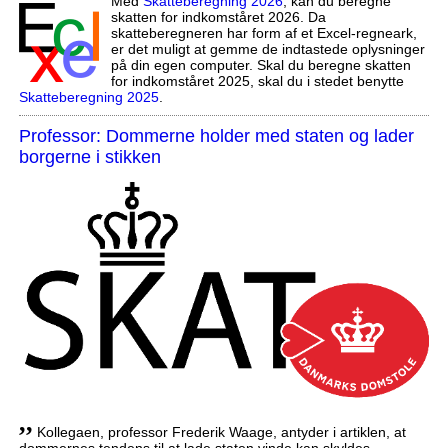
Med
Skatteberegning 2026
, kan du beregne
skatten for indkomståret 2026. Da
skatteberegneren har form af et Excel-regneark,
er det muligt at gemme de indtastede oplysninger
på din egen computer. Skal du beregne skatten
for indkomståret 2025, skal du i stedet benytte
Skatteberegning 2025
.
Professor: Dommerne holder med staten og lader
borgerne i stikken
,,
Kollegaen, professor Frederik Waage, antyder i artiklen, at
dommernes tendens til at lade staten vinde kan skyldes