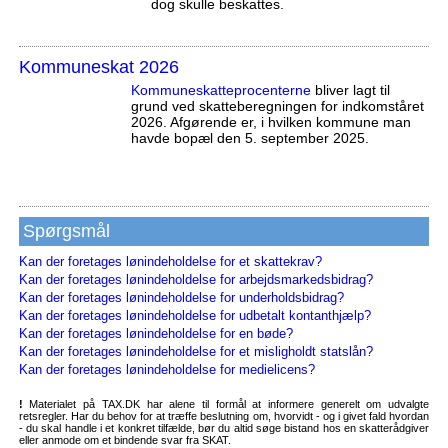
dog skulle beskattes.
Kommuneskat 2026
Kommuneskatte­procenterne
bliver lagt til
grund ved skatteberegningen for indkomståret
2026. Afgørende er, i hvilken kommune man
havde bopæl den 5. september 2025.
Spørgsmål
Kan der foretages lønindeholdelse for et skattekrav?
Kan der foretages lønindeholdelse for arbejdsmarkedsbidrag?
Kan der foretages lønindeholdelse for underholdsbidrag?
Kan der foretages lønindeholdelse for udbetalt kontanthjælp?
Kan der foretages lønindeholdelse for en bøde?
Kan der foretages lønindeholdelse for et misligholdt statslån?
Kan der foretages lønindeholdelse for medielicens?
!
Materialet på TAX.DK har alene til formål at informere generelt om udvalgte
retsregler. Har du behov for at træffe beslutning om, hvorvidt - og i givet fald hvordan
- du skal handle i et konkret tilfælde, bør du altid søge bistand hos en skatterådgiver
eller anmode om et bindende svar fra SKAT.