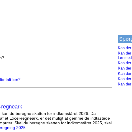
Spør
Kan der 
Kan der 
øn?
Lønmodt
Kan der
Kan der
Kan der
Kan der
betalt løn?
Kan der
-regneark
, kan du beregne skatten for indkomståret 2026. Da
af et Excel-regneark, er det muligt at gemme de indtastede
mputer. Skal du beregne skatten for indkomståret 2025, skal
eregning 2025
.