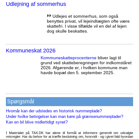
Udlejning af sommerhus
,,
Udlejes et sommerhus, som også
benyttes privat, vil lejeindtægten ofte være
skattefri. I visse tilfælde vil en del af lejen
dog skulle beskattes.
Kommuneskat 2026
Kommuneskatte­procenterne
bliver lagt til
grund ved skatteberegningen for indkomståret
2026. Afgørende er, i hvilken kommune man
havde bopæl den 5. september 2025.
Spørgsmål
Hvornår kan der udstedes en historisk nummerplade?
Under hvilke betingelser kan man køre på grænsenummerplader?
Kan en bil blive midlertidigt synet?
!
Materialet på TAX.DK har alene til formål at informere generelt om udvalgte
retsregler. Har du behov for at træffe beslutning om, hvorvidt - og i givet fald hvordan