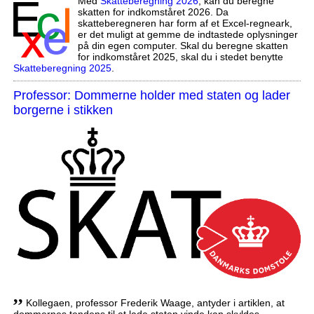
Med
Skatteberegning 2026
, kan du beregne
skatten for indkomståret 2026. Da
skatteberegneren har form af et Excel-regneark,
er det muligt at gemme de indtastede oplysninger
på din egen computer. Skal du beregne skatten
for indkomståret 2025, skal du i stedet benytte
Skatteberegning 2025
.
Professor: Dommerne holder med staten og lader
borgerne i stikken
,,
Kollegaen, professor Frederik Waage, antyder i artiklen, at
dommernes tendens til at lade staten vinde kan skyldes