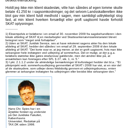
beskidt eftertackling.
Holdt jeg ikke min klient skadesløs, ville han således af egen lomme skulle
betale 41.250 kr. i sagsomkostninger, og det selvom Landsskatteretten ikke
blot gav min klient fuldt medhold i sagen, men samtidigt udtrykkeligt slog
fast, at min klient hverken forsætligt eller groft uagtsomt havde forholdt
SKAT oplysninger.
1) Eksempelvis er beløbene i en email af 30. november 2009 fra sagsbehandleren i den
lokale afdeling af SKAT til en medarbejder ved Skatteankenævnssekretariatet blevet
betegnet som "meget små forhøjelser".
2) Uden at SKAT, Juridisk Service, ses at have rekvireret sagens akter fra den lokale
afdeling af SKAT, hedder det således i en email af 29. september 2008 til den lokale
afdeling af SKAT: "Det korte svar er, at jeg mener, at det er groft uagtsomt, hvis man ikke
selvangiver hele indtægten ved udlejning af sommerhus. Det er muligt, at der p.g.a.
beløbets størrelse ikke gøres strafansvar gældende, men det ændrer ikke på, at
ansættelsen kan foretages efter SFL § 27, stk. 1, nr. 5."
3) I pkt. 2.1.1.2 under de almindelige bemærkninger til lovforslaget hedder det bl.a.: "Et
pilotprojekt vedr. sommerhusudlejning gennemført af SKAT i 2008 har vist, at en stor del
af de skatteydere, som udlejer deres fritidsbolig gennem et udlejningsbureau, enten
glemmer at selvangive indtægten fra udlejningen eller bevidst ikke selvangiver den."
Hans Chr. Spies har i en
årrække forsket og undervist
på Det Juridiske Fakultet,
Københavns
Universitet. Redaktør på
TAX.DK siden 1998.