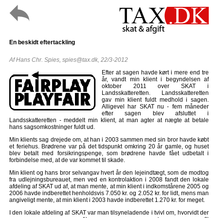
En beskidt eftertackling
Af Hans Chr. Spies,
spies@tax.dk
, 22/3-2012
Efter at sagen havde kørt i mere end tre
år, vandt min klient i begyndelsen af
oktober 2011 over SKAT i
Landsskatteretten. Landsskatteretten
gav min klient fuldt medhold i sagen.
Alligevel har SKAT nu - fem måneder
efter sagen blev afsluttet i
Landsskatteretten - meddelt min klient, at man agter at nægte at betale
hans sagsomkostninger fuldt ud.
Min klients sag drejede om, at han i 2003 sammen med sin bror havde købt
et feriehus. Brødrene var på det tidspunkt omkring 20 år gamle, og huset
blev betalt med forsikringspenge, som brødrene havde fået udbetalt i
forbindelse med, at de var kommet til skade.
Min klient og hans bror selvangav hvert år den lejeindtægt, som de modtog
fra udlejningsbureauet, men ved en kontrolaktion i 2008 fandt den lokale
afdeling af SKAT ud af, at man mente, at min klient i indkomstårene 2005 og
2006 havde indberettet henholdsvis 7.050 kr. og 2.052 kr. for lidt, mens man
angiveligt mente, at min klient i 2003 havde indberettet 1.270 kr. for meget.
I den lokale afdeling af SKAT var man tilsyneladende i tvivl om, hvorvidt der