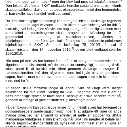
1)
2)
i det hele taget var en sag,
men der blev lagt pres på lokalafdelingen.
Den lokale afdeling af SKAT nedlagde herefter påstand om, at min klients
skatteansættelser skulle genoptages ekstraordinært, med den begrundelse
at han skulle have handlet "groft uagtsomt".
Da den skattepligtige lejeindtægt kan beregnes efter to forskellige regelsæt,
er det i det hele taget tvivlsomt, om min klient havde selvangivet for lidt. At
man alligevel forfulgte en så tvivlsom sag, hænger formentlig sammen med,
at udfaldet af kontrolsagerne skulle bruges som løftestang for at få
gennemført en ændring af skattekontrolloven, således at
udlejningsbureauerne fremover skulle forpligtes til at indberette udlejernes
lejeindtægter til SKAT. Se hertil lovforslag 75, 2010/1, fremsat af
3)
skatteministeren den 17. november 2010.
Loven blev vedtaget som lov
1560/2010.
Når man på den vis har kunnet finde på at misbruge embedsværket for at
tilgodese et politisk formål, må det anses for sandsynligt, at man også ville
være parat til at trække min klient gennem årelange retssager. Da
Landsskatteretten traf den afgørelse, som heldigvis blev et punktum i
sagen, havde man som nævnt allerede ladet sagen mod min klient køre i
mere end tre år.
At sagen skulle fortsætte nogle år endnu, ville selvsagt være meget
belastende for min klient. Særligt da SKAT i sagerne mod min klient og
hans bror tillige syntes at have haft til hensigt at prøve at sætte trumf på,
gennem at forsøge at gøre et strafferetligt ansvar gældende!
På den baggrund kan det næppe anses for urimeligt, at jeg har beregnet de
godtgørelsesberettigede sagsomkostninger til at udgøre 49 timer ud af de
mange timer, jeg har anvendt for effektivt at sætte en stopper for SKATs
mangeårige forfølgelse af min klient, og når SKAT nu nægter at betale min
klients sagsomkostninger fuldt ud, synes det derfor mest af alt at ligne en