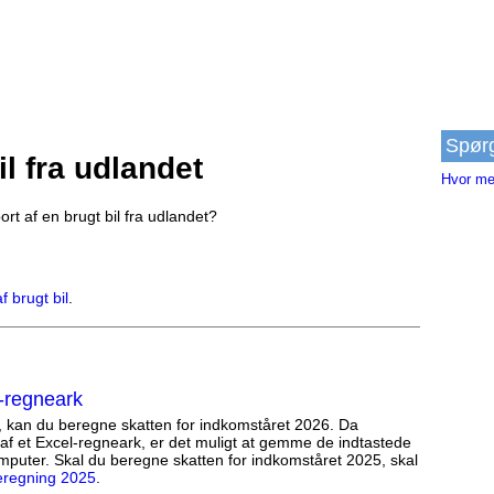
Spør
il fra udlandet
Hvor meg
rt af en brugt bil fra udlandet?
f brugt bil
.
-regneark
, kan du beregne skatten for indkomståret 2026. Da
af et Excel-regneark, er det muligt at gemme de indtastede
mputer. Skal du beregne skatten for indkomståret 2025, skal
eregning 2025
.