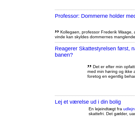
Professor: Dommerne holder med 
,,
Kollegaen, professor Frederik Waage, an
vinde kan skyldes dommernes manglende 
Reagerer Skattestyrelsen først
banen?
,,
Det er efter min opfatt
med min høring og ikke a
foretog en egentlig beha
Lej et værelse ud i din bolig
En lejeindtægt fra
udlejn
skattefri. Det gælder, uan