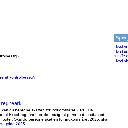
Spør
Hvad er
Hvad er
ntrolbesøg?
straffes
Hvad ska
øre et kontrolbesøg?
-regneark
, kan du beregne skatten for indkomståret 2026. Da
af et Excel-regneark, er det muligt at gemme de indtastede
mputer. Skal du beregne skatten for indkomståret 2025, skal
eregning 2025
.