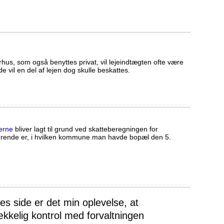
us, som også benyttes privat, vil lejeindtægten ofte være
ælde vil en del af lejen dog skulle beskattes.
erne
bliver lagt til grund ved skatteberegningen for
ørende er, i hvilken kommune man havde bopæl den 5.
 side er det min oplevelse, at
ækkelig kontrol med forvaltningen