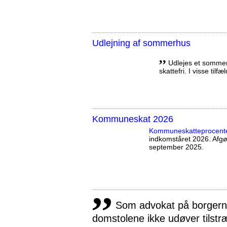
Udlejning af sommerhus
,,
Udlejes et sommerh
skattefri. I visse tilf
Kommuneskat 2026
Kommuneskatte­procent
indkomståret 2026. Afg
september 2025.
,,
Som advokat på borgernes
domstolene ikke udøver tilstr