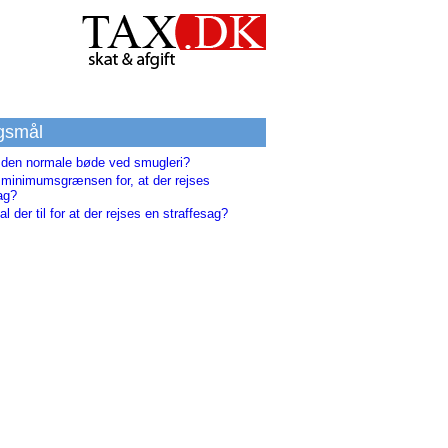
gsmål
 den normale bøde ved smugleri?
 minimumsgrænsen for, at der rejses
ag?
l der til for at der rejses en straffesag?