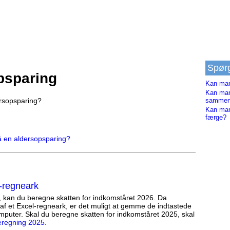
Spør
psparing
Kan man
Kan man 
rsopsparing?
samme
Kan man
færge?
å en aldersopsparing?
-regneark
, kan du beregne skatten for indkomståret 2026. Da
af et Excel-regneark, er det muligt at gemme de indtastede
mputer. Skal du beregne skatten for indkomståret 2025, skal
eregning 2025
.