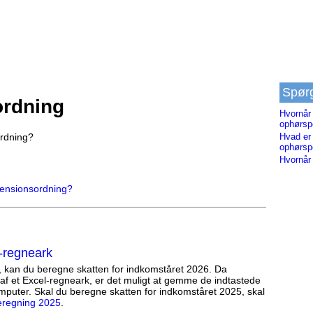
Spør
ordning
Hvornår 
ophørsp
ordning?
Hvad er 
ophørsp
Hvornår
pensionsordning?
-regneark
, kan du beregne skatten for indkomståret 2026. Da
af et Excel-regneark, er det muligt at gemme de indtastede
mputer. Skal du beregne skatten for indkomståret 2025, skal
eregning 2025
.