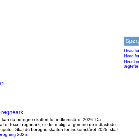
Spør
Hvad fo
Hvad fo
Hvordan
ægtefæl
d?
-regneark
, kan du beregne skatten for indkomståret 2026. Da
af et Excel-regneark, er det muligt at gemme de indtastede
mputer. Skal du beregne skatten for indkomståret 2025, skal
eregning 2025
.