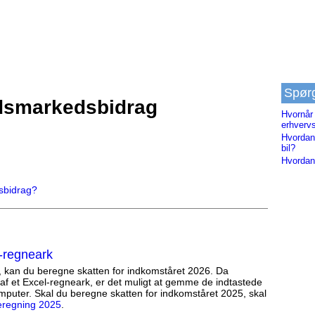
Spør
jdsmarkedsbidrag
Hvornår
erhverv
Hvordan
bil?
Hvordan
sbidrag?
-regneark
, kan du beregne skatten for indkomståret 2026. Da
af et Excel-regneark, er det muligt at gemme de indtastede
mputer. Skal du beregne skatten for indkomståret 2025, skal
eregning 2025
.