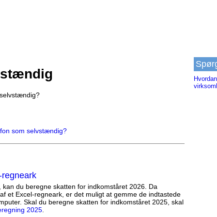
Spør
vstændig
Hvordan 
virksom
 selvstændig?
lefon som selvstændig?
-regneark
, kan du beregne skatten for indkomståret 2026. Da
af et Excel-regneark, er det muligt at gemme de indtastede
mputer. Skal du beregne skatten for indkomståret 2025, skal
eregning 2025
.