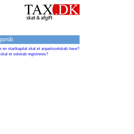
gsmål
r en startkapital skal et anpartsselskab have?
skal et selskab registreres?