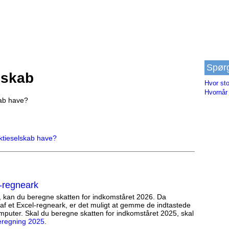
Spør
lskab
Hvor sto
Hvornår 
kab have?
aktieselskab have?
-regneark
, kan du beregne skatten for indkomståret 2026. Da
af et Excel-regneark, er det muligt at gemme de indtastede
mputer. Skal du beregne skatten for indkomståret 2025, skal
eregning 2025
.