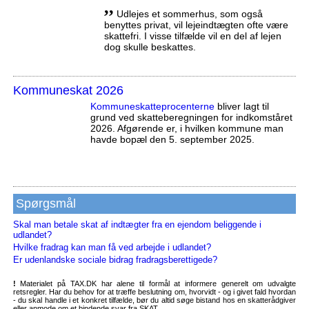
,,
Udlejes et sommerhus, som også
benyttes privat, vil lejeindtægten ofte være
skattefri. I visse tilfælde vil en del af lejen
dog skulle beskattes.
Kommuneskat 2026
Kommuneskatte­procenterne
bliver lagt til
grund ved skatteberegningen for indkomståret
2026. Afgørende er, i hvilken kommune man
havde bopæl den 5. september 2025.
Spørgsmål
Skal man betale skat af indtægter fra en ejendom beliggende i
udlandet?
Hvilke fradrag kan man få ved arbejde i udlandet?
Er udenlandske sociale bidrag fradragsberettigede?
!
Materialet på TAX.DK har alene til formål at informere generelt om udvalgte
retsregler. Har du behov for at træffe beslutning om, hvorvidt - og i givet fald hvordan
- du skal handle i et konkret tilfælde, bør du altid søge bistand hos en skatterådgiver
eller anmode om et bindende svar fra SKAT.