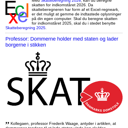
Med
Skatteberegning 2026
, kan du beregne
skatten for indkomståret 2026. Da
skatteberegneren har form af et Excel-regneark,
er det muligt at gemme de indtastede oplysninger
på din egen computer. Skal du beregne skatten
for indkomståret 2025, skal du i stedet benytte
Skatteberegning 2025
.
Professor: Dommerne holder med staten og lader
borgerne i stikken
,,
Kollegaen, professor Frederik Waage, antyder i artiklen, at
dommernes tendens til at lade staten vinde kan skyldes