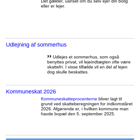
Det gælder, uanset om du selv ejer din bolig
eller er lejer.
Udlejning af sommerhus
,,
Udlejes et sommerhus, som også
benyttes privat, vil lejeindtægten ofte være
skattefri. I visse tilfælde vil en del af lejen
dog skulle beskattes.
Kommuneskat 2026
Kommuneskatte­procenterne
bliver lagt til
grund ved skatteberegningen for indkomståret
2026. Afgørende er, i hvilken kommune man
havde bopæl den 5. september 2025.