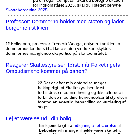
på din egen computer. Skal du beregne skatten
for indkomståret 2025, skal du i stedet benytte
Skatteberegning 2025
.
Professor: Dommerne holder med staten og lader
borgerne i stikken
,,
Kollegaen, professor Frederik Waage, antyder i artiklen, at
dommernes tendens til at lade staten vinde kan skyldes
dommernes manglende ekspertise på skatteområdet.
Reagerer Skattestyrelsen først, når Folketingets
Ombudsmand kommer på banen?
,,
Det er efter min opfattelse meget
beklageligt, at Skattestyrelsen først i
forbindelse med min høring og ikke allerede i
forbindelse med dine henvendelser til styrelsen
foretog en egentlig behandling og vurdering af
sagen.
Lej et værelse ud i din bolig
En lejeindtægt fra
udlejning af et værelse
til
beboelse vil i mange tilfælde være skattefri.