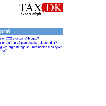
gsmål
r er CO2-afgiften på biogas?
r er afgiften på plantebeskyttelsesmidler?
gives afgiftsfritagelse i forbindelse med tyveri
etter?