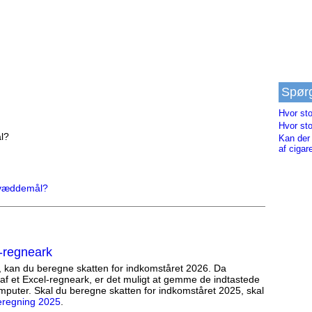
Spør
Hvor sto
Hvor sto
ål?
Kan der 
af cigar
f væddemål?
-regneark
, kan du beregne skatten for indkomståret 2026. Da
af et Excel-regneark, er det muligt at gemme de indtastede
mputer. Skal du beregne skatten for indkomståret 2025, skal
eregning 2025
.