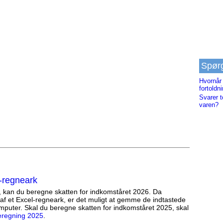
Spør
Hvornår
fortoldn
Svarer t
varen?
-regneark
, kan du beregne skatten for indkomståret 2026. Da
af et Excel-regneark, er det muligt at gemme de indtastede
mputer. Skal du beregne skatten for indkomståret 2025, skal
eregning 2025
.