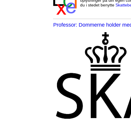
oplysninger på din egen co
du i stedet benytte
Skatteb
Professor: Dommerne holder med 