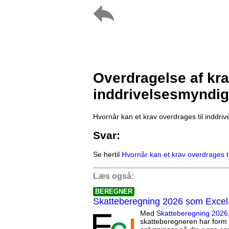
Overdragelse af krav
inddrivelsesmyndi
Hvornår kan et krav overdrages til inddr
Svar:
Se hertil
Hvornår kan et krav overdrages 
Læs også:
BEREGNER
Skatteberegning 2026 som Excel
Med
Skatteberegning 2026
skatteberegneren har form 