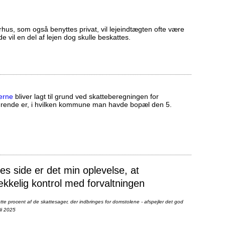
us, som også benyttes privat, vil lejeindtægten ofte være
ælde vil en del af lejen dog skulle beskattes.
erne
bliver lagt til grund ved skatteberegningen for
ørende er, i hvilken kommune man havde bopæl den 5.
 side er det min oplevelse, at
ækkelig kontrol med forvaltningen
te procent af de skattesager, der indbringes for domstolene - afspejler det god
li 2025