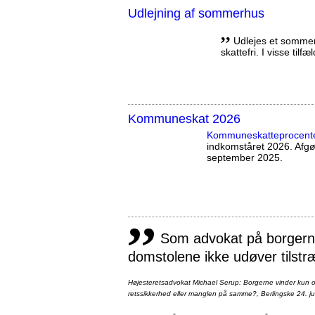
Udlejning af sommerhus
,,
Udlejes et sommerh
skattefri. I visse tilf
Kommuneskat 2026
Kommuneskatte­procent
indkomståret 2026. Afg
september 2025.
,,
Som advokat på borgernes
domstolene ikke udøver tilstr
Højesteretsadvokat Michael Serup: Borgerne vinder kun ot
retssikkerhed eller manglen på samme?, Berlingske 24. ju