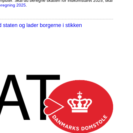
mputer. Skal du beregne skatten for indkomståret 2025, skal
eregning 2025
.
staten og lader borgerne i stikken