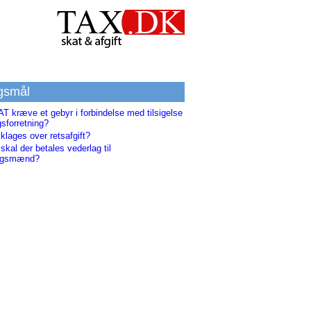
gsmål
T kræve et gebyr i forbindelse med tilsigelse
gsforretning?
klages over retsafgift?
skal der betales vederlag til
ngsmænd?