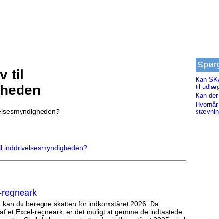
Spør
 til
Kan SKA
gheden
til udlæ
Kan der 
Hvornår 
ivelsesmyndigheden?
stævni
til inddrivelsesmyndigheden?
-regneark
, kan du beregne skatten for indkomståret 2026. Da
af et Excel-regneark, er det muligt at gemme de indtastede