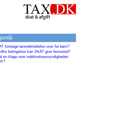
gsmål
T foretage lønindeholdelse over for børn?
vilke betingelser kan SKAT give henstand?
al en klage over inddrivelsesmyndigheden
es?