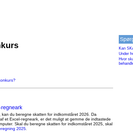
Spør
nkurs
Kan SKA
Under h
Hvor sk
behandl
konkurs?
-regneark
, kan du beregne skatten for indkomståret 2026. Da
af et Excel-regneark, er det muligt at gemme de indtastede
mputer. Skal du beregne skatten for indkomståret 2025, skal
eregning 2025
.