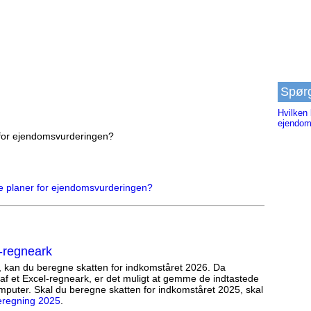
Spør
Hvilken 
ejendom
 for ejendomsvurderingen?
e planer for ejendomsvurderingen?
-regneark
, kan du beregne skatten for indkomståret 2026. Da
af et Excel-regneark, er det muligt at gemme de indtastede
mputer. Skal du beregne skatten for indkomståret 2025, skal
eregning 2025
.