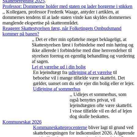
Skatteberegning 2025
.
Professor: Dommerne holder med staten og lader borgerne i stikken
,,
Kollegaen, professor Frederik Waage, antyder i artiklen, at
dommernes tendens til at lade staten vinde kan skyldes dommernes
manglende ekspertise på skatteområdet.
Reagerer Skattestyrelsen først, når Folketingets Ombudsmand
kommer på banen?
,,
Det er efter min opfattelse meget beklageligt, at
Skattestyrelsen først i forbindelse med min høring og
ikke allerede i forbindelse med dine henvendelser til
styrelsen foretog en egentlig behandling og vurdering
af sagen.
Lej et værelse ud i din bolig
En lejeindtægt fra
udlejning af et værelse
til
beboelse vil i mange tilfælde være skattefri. Det
gælder, uanset om du selv ejer din bolig eller er lejer.
Udlejning af sommerhus
,,
Udlejes et sommerhus, som
også benyttes privat, vil
lejeindtægten ofte være skattefri.
I visse tilfælde vil en del af lejen
dog skulle beskattes.
Kommuneskat 2026
Kommuneskatte­procenterne
bliver lagt til grund ved
skatteberegningen for indkomståret 2026. Afgørende