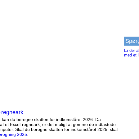
Spør
Er der a
med et l
-regneark
, kan du beregne skatten for indkomståret 2026. Da
af et Excel-regneark, er det muligt at gemme de indtastede
mputer. Skal du beregne skatten for indkomståret 2025, skal
eregning 2025
.