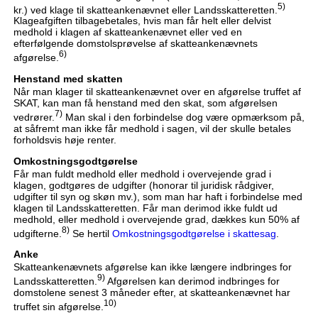
5)
kr.) ved klage til skatteankenævnet eller Landsskatteretten.
Klageafgiften tilbagebetales, hvis man får helt eller delvist
medhold i klagen af skatteankenævnet eller ved en
efterfølgende domstolsprøvelse af skatteankenævnets
6)
afgørelse.
Henstand med skatten
Når man klager til skatteankenævnet over en afgørelse truffet af
SKAT, kan man få henstand med den skat, som afgørelsen
7)
vedrører.
Man skal i den forbindelse dog være opmærksom på,
at såfremt man ikke får medhold i sagen, vil der skulle betales
forholdsvis høje renter.
Omkostningsgodtgørelse
Får man fuldt medhold eller medhold i overvejende grad i
klagen, godtgøres de udgifter (honorar til juridisk rådgiver,
udgifter til syn og skøn mv.), som man har haft i forbindelse med
klagen til Landsskatteretten. Får man derimod ikke fuldt ud
medhold, eller medhold i overvejende grad, dækkes kun 50% af
8)
udgifterne.
Se hertil
Omkostningsgodtgørelse i skattesag
.
Anke
Skatteankenævnets afgørelse kan ikke længere indbringes for
9)
Landsskatteretten.
Afgørelsen kan derimod indbringes for
domstolene senest 3 måneder efter, at skatteankenævnet har
10)
truffet sin afgørelse.