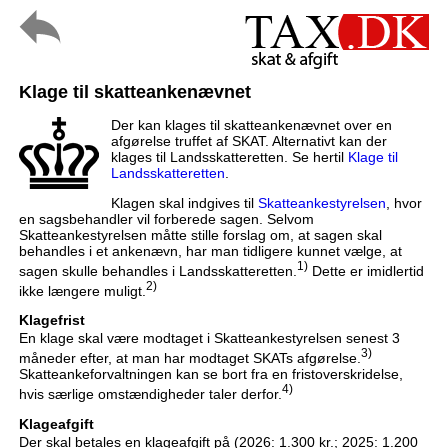
Klage til skatteankenævnet
Der kan klages til skatteankenævnet over en
afgørelse truffet af SKAT. Alternativt kan der
klages til Landsskatteretten. Se hertil
Klage til
Landsskatteretten
.
Klagen skal indgives til
Skatteankestyrelsen
, hvor
en sagsbehandler vil forberede sagen. Selvom
Skatteankestyrelsen måtte stille forslag om, at sagen skal
behandles i et ankenævn, har man tidligere kunnet vælge, at
1)
sagen skulle behandles i Landsskatteretten.
Dette er imidlertid
2)
ikke længere muligt.
Klagefrist
En klage skal være modtaget i Skatteankestyrelsen senest 3
3)
måneder efter, at man har modtaget SKATs afgørelse.
Skatteankeforvaltningen kan se bort fra en fristoverskridelse,
4)
hvis særlige omstændigheder taler derfor.
Klageafgift
Der skal betales en klageafgift på (2026: 1.300 kr.; 2025: 1.200