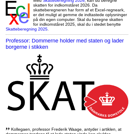
Med
Skatteberegning 2026
, kan du beregne
skatten for indkomståret 2026. Da
skatteberegneren har form af et Excel-regneark,
er det muligt at gemme de indtastede oplysninger
på din egen computer. Skal du beregne skatten
for indkomståret 2025, skal du i stedet benytte
Skatteberegning 2025
.
Professor: Dommerne holder med staten og lader
borgerne i stikken
,,
Kollegaen, professor Frederik Waage, antyder i artiklen, at
dommernes tendens til at lade staten vinde kan skyldes