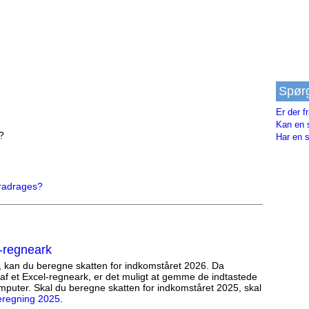
Spør
Er der f
Kan en 
?
Har en s
fradrages?
-regneark
, kan du beregne skatten for indkomståret 2026. Da
af et Excel-regneark, er det muligt at gemme de indtastede
mputer. Skal du beregne skatten for indkomståret 2025, skal
eregning 2025
.