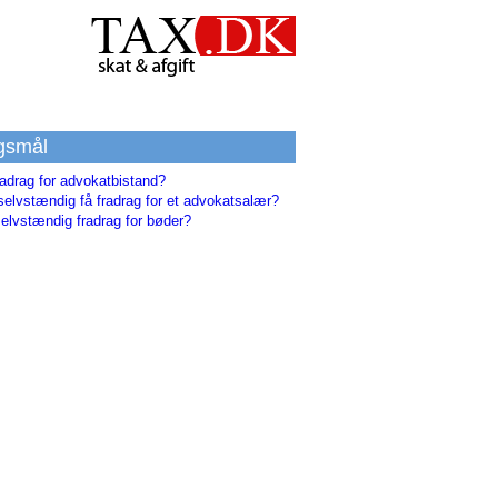
gsmål
radrag for advokatbistand?
selvstændig få fradrag for et advokatsalær?
elvstændig fradrag for bøder?