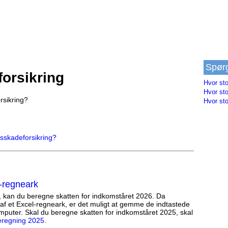
Spør
forsikring
Hvor sto
Hvor sto
rsikring?
Hvor sto
dsskadeforsikring?
-regneark
, kan du beregne skatten for indkomståret 2026. Da
af et Excel-regneark, er det muligt at gemme de indtastede
mputer. Skal du beregne skatten for indkomståret 2025, skal
eregning 2025
.