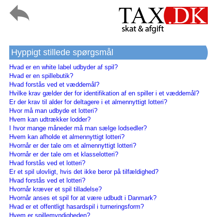
Hyppigt stillede spørgsmål
Hvad er en white label udbyder af spil?
Hvad er en spillebutik?
Hvad forstås ved et væddemål?
Hvilke krav gælder der for identifikation af en spiller i et væddemål?
Er der krav til alder for deltagere i et almennyttigt lotteri?
Hvor må man udbyde et lotteri?
Hvem kan udtrækker lodder?
I hvor mange måneder må man sælge lodsedler?
Hvem kan afholde et almennyttigt lotteri?
Hvornår er der tale om et almennyttigt lotteri?
Hvornår er der tale om et klasselotteri?
Hvad forstås ved et lotteri?
Er et spil ulovligt, hvis det ikke beror på tilfældighed?
Hvad forstås ved et lotteri?
Hvornår kræver et spil tilladelse?
Hvornår anses et spil for at være udbudt i Danmark?
Hvad er et offentligt hasardspil i turneringsform?
Hvem er spillemyndigheden?