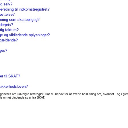
ig selv?
eretning til indkomstregistret?
sættelse?
ering som skattepligtig?
nderpris?
tig faktura?
ige og vildledende oplysninger?
r gældende?
gges?
ger til SKAT?
ssikkerhedsloven?
generelt om udvalgte retsregler. Har du behov for at træffe beslutning om, hvorvidt - og i givet
ode om et bindende svar fra SKAT.