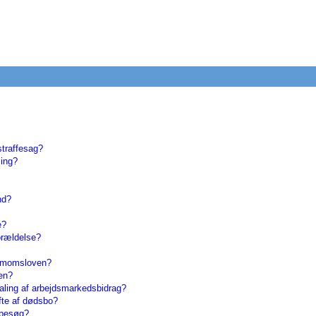
straffesag?
ling?
nd?
e?
forældelse?
f momsloven?
gen?
taling af arbejdsmarkedsbidrag?
ifte af dødsbo?
lbesøg?