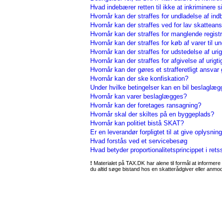
Hvad indebærer retten til ikke at inkriminere s
Hvornår kan der straffes for undladelse af indb
Hvornår kan der straffes ved for lav skattean
Hvornår kan der straffes for manglende registr
Hvornår kan der straffes for køb af varer til u
Hvornår kan der straffes for udstedelse af urig
Hvornår kan der straffes for afgivelse af urigt
Hvornår kan der gøres et strafferetligt ansva
Hvornår kan der ske konfiskation?
Under hvilke betingelser kan en bil beslaglæ
Hvornår kan varer beslaglægges?
Hvornår kan der foretages ransagning?
Hvornår skal der skiltes på en byggeplads?
Hvornår kan politiet bistå SKAT?
Er en leverandør forpligtet til at give oplysnin
Hvad forstås ved et servicebesøg
Hvad betyder proportionalitetsprincippet i ret
!
Materialet på TAX.DK har alene til formål at informere 
du altid søge bistand hos en skatterådgiver eller anm