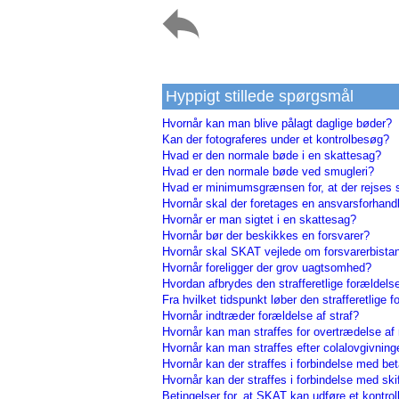
Hyppigt stillede spørgsmål
Hvornår kan man blive pålagt daglige bøder?
Kan der fotograferes under et kontrolbesøg?
Hvad er den normale bøde i en skattesag?
Hvad er den normale bøde ved smugleri?
Hvad er minimumsgrænsen for, at der rejses 
Hvornår skal der foretages en ansvarsforhand
Hvornår er man sigtet i en skattesag?
Hvornår bør der beskikkes en forsvarer?
Hvornår skal SKAT vejlede om forsvarerbista
Hvornår foreligger der grov uagtsomhed?
Hvordan afbrydes den strafferetlige forældels
Fra hvilket tidspunkt løber den strafferetlige 
Hvornår indtræder forældelse af straf?
Hvornår kan man straffes for overtrædelse a
Hvornår kan man straffes efter colalovgivnin
Hvornår kan der straffes i forbindelse med be
Hvornår kan der straffes i forbindelse med sk
Betingelser for, at SKAT kan udføre et kontro