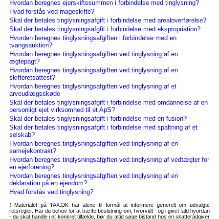
Hvordan beregnes ejerskiftesummen i forbindelse med tinglysning?
Hvad forstås ved mageskifte?
Skal der betales tinglysningsafgift i forbindelse med arealoverførelse?
Skal der betales tinglysningsafgfit i forbindelse med ekspropriation?
Hvorden beregnes tinglysningsafgiften i forbindelse med en
tvangsauktion?
Hvordan beregnes tinglysningsafgiften ved tinglysning af en
ægtepagt?
Hvordan beregnes tinglysningsafgiften ved tinglysning af en
skifteretsattest?
Hvordan beregnes tinglysningsafgiften ved tinglysning af et
arveudlægsskøde
Skal der betales tinglysningsafgift i forbindelse med omdannelse af en
personligt ejet virksomhed til et ApS?
Skal der betales tinglysningsafgift i forbindelse med en fusion?
Skal der betales tinglysningsafgift i forbindelse med spaltning af et
selskab?
Hvordan beregnes tinglysningsafgiften ved tinglysning af en
samejekontrakt?
Hvordan beregnes tinglysningsafgiften ved tinglysning af vedtægter for
en ejerforening?
Hvordan beregnes tinglysningsafgiften ved tinglysning af en
deklaration på en ejendom?
Hvad forstås ved tinglysning?
!
Materialet på TAX.DK har alene til formål at informere generelt om udvalgte
retsregler. Har du behov for at træffe beslutning om, hvorvidt - og i givet fald hvordan
- du skal handle i et konkret tilfælde, bør du altid søge bistand hos en skatterådgiver