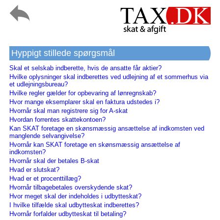
Hyppigt stillede spørgsmål
Skal et selskab indberette, hvis de ansatte får aktier?
Hvilke oplysninger skal indberettes ved udlejning af et sommerhus via
et udlejningsbureau?
Hvilke regler gælder for opbevaring af lønregnskab?
Hvor mange eksemplarer skal en faktura udstedes i?
Hvornår skal man registrere sig for A-skat
Hvordan forrentes skattekontoen?
Kan SKAT foretage en skønsmæssig ansættelse af indkomsten ved
manglende selvangivelse?
Hvornår kan SKAT foretage en skønsmæssig ansættelse af
indkomsten?
Hvornår skal der betales B-skat
Hvad er slutskat?
Hvad er et procenttillæg?
Hvornår tilbagebetales overskydende skat?
Hvor meget skal der indeholdes i udbytteskat?
I hvilke tilfælde skal udbytteskat indberettes?
Hvornår forfalder udbytteskat til betaling?