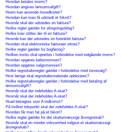
Hvordan betales moms?
Hvordan angives lønsumsafgift?
Hvem kan anvende hovedkortet?
Hvordan kan man få udstedt et frikort?
Hvornår skal der udstedes en faktura?
Hvilke regler gælder for afregningsbilag?
Hvilke krav stilles der til en faktura?
Hvornår kan der udstedes en forenklet faktura?
Hvordan skal elektroniske fakturaer sikres?
Hvilke regler gælder for bogføring?
Hvilken konto skal oprettes i forbindelse med indgående moms?
Hvordan opgøres købsmomsen?
Hvordan opgøres salgsmomsen?
Hvilke regnskabsregler gælder i forbindelse med torvesalg?
Hvor længe skal regnskabsmateriale opbevares?
Hvilke regnskabsregler gælder i forbindelse med betaling af
lønsumsafgift?
Hvornår skal der indeholdes A-skat?
Hvornår skal der indeholdes A-skat?
Hvad betragtes som A-indkomst?
På hvilket tidspunkt skal der indeholdes A-skat?
Hvordan får man fat på et bikort?
Hvilke regler gælder for det skattemæssige årsregnskab?
Hvornår skal en mindre virksomhed indgive et skattemæssigt
årsregnskab?