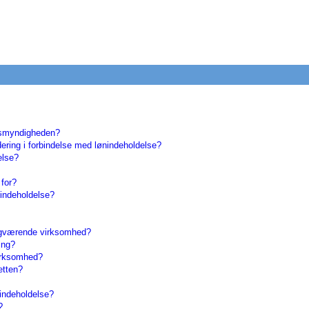
sesmyndigheden?
ring i forbindelse med lønindeholdelse?
else?
 for?
nindeholdelse?
ngværende virksomhed?
ing?
irksomhed?
etten?
indeholdelse?
?