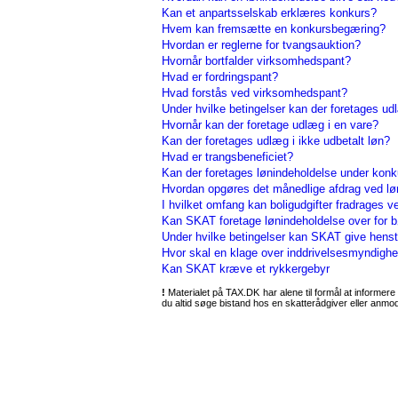
Kan et anpartsselskab erklæres konkurs?
Hvem kan fremsætte en konkursbegæring?
Hvordan er reglerne for tvangsauktion?
Hvornår bortfalder virksomhedspant?
Hvad er fordringspant?
Hvad forstås ved virksomhedspant?
Under hvilke betingelser kan der foretages udl
Hvornår kan der foretage udlæg i en vare?
Kan der foretages udlæg i ikke udbetalt løn?
Hvad er trangsbeneficiet?
Kan der foretages lønindeholdelse under konk
Hvordan opgøres det månedlige afdrag ved lø
I hvilket omfang kan boligudgifter fradrages 
Kan SKAT foretage lønindeholdelse over for 
Under hvilke betingelser kan SKAT give hens
Hvor skal en klage over inddrivelsesmyndigh
Kan SKAT kræve et rykkergebyr
!
Materialet på TAX.DK har alene til formål at informere 
du altid søge bistand hos en skatterådgiver eller anm