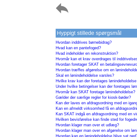
Hyppigt stillede spørgsmål
Hvordan inddrives børnebidrag?
Hvad kan en pantefoged?
Hvad indeholder en rekonstruktion?
Hvornår kan et krav overdrages til inddrivel
Hvordan foretager SKAT en betalingsevnevurde
Hvordan træffes afgørelse om en lønindehold
Skal en lønindeholdelse varsles?
Hvilke krav kan der foretages lønindeholdelse
Under hvilke betingelser kan der foretages lø
Hvornår kan SKAT foretage lønindeholdelse?
Gælder der særlige regler for kiosk-bøder?
Kan der laves en afdragsordning med en iga
Kan en afmeldt virksomhed få en afdragsordn
Kan SKAT indgå en afdragsordning med en v
Hvilken bevisførelse kan finde sted for fogedr
Hvordan klager man over et udlæg?
Hvordan klager man over en afgørelse om løn
Hvordan kan en lønindeholdelse blive sat ned