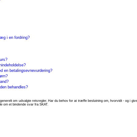
æg i en fordring?
urs?
nindeholdelse?
ved en betalingsevnevurdering?
børn?
tand?
eden behandles?
generelt om udvalgte retsregler. Har du behov for at træffe beslutning om, hvorvidt - og i givet
ode om et bindende svar fra SKAT.