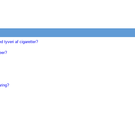
d tyveri af cigaretter?
eer?
aring?