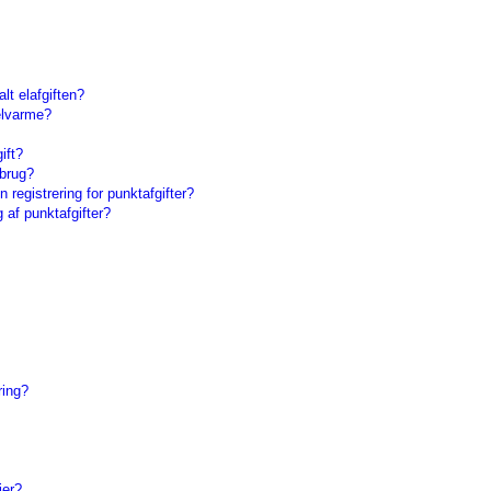
lt elafgiften?
elvarme?
ift?
 brug?
registrering for punktafgifter?
g af punktafgifter?
ring?
ier?