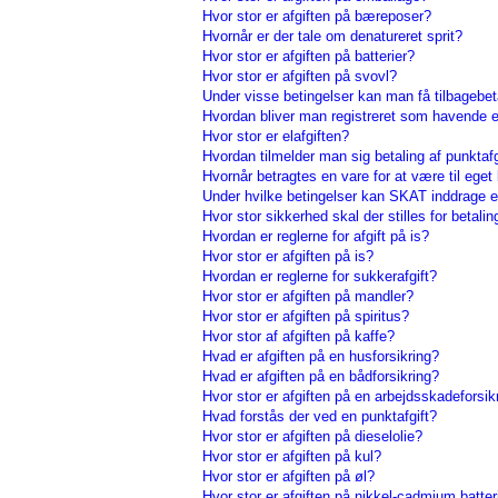
Hvor stor er afgiften på bæreposer?
Hvornår er der tale om denatureret sprit?
Hvor stor er afgiften på batterier?
Hvor stor er afgiften på svovl?
Under visse betingelser kan man få tilbagebeta
Hvordan bliver man registreret som havende 
Hvor stor er elafgiften?
Hvordan tilmelder man sig betaling af punktafg
Hvornår betragtes en vare for at være til eget
Under hvilke betingelser kan SKAT inddrage en 
Hvor stor sikkerhed skal der stilles for betalin
Hvordan er reglerne for afgift på is?
Hvor stor er afgiften på is?
Hvordan er reglerne for sukkerafgift?
Hvor stor er afgiften på mandler?
Hvor stor er afgiften på spiritus?
Hvor stor af afgiften på kaffe?
Hvad er afgiften på en husforsikring?
Hvad er afgiften på en bådforsikring?
Hvor stor er afgiften på en arbejdsskadeforsik
Hvad forstås der ved en punktafgift?
Hvor stor er afgiften på dieselolie?
Hvor stor er afgiften på kul?
Hvor stor er afgiften på øl?
Hvor stor er afgiften på nikkel-cadmium batter