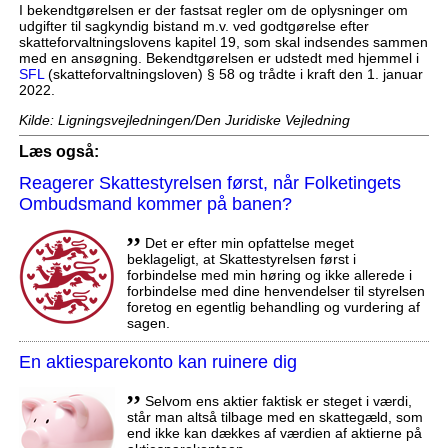
I bekendtgørelsen er der fastsat regler om de oplysninger om
udgifter til sagkyndig bistand m.v. ved godtgørelse efter
skatteforvaltningslovens kapitel 19, som skal indsendes sammen
med en ansøgning. Bekendtgørelsen er udstedt med hjemmel i
SFL
(skatteforvaltningsloven) § 58 og trådte i kraft den 1. januar
2022.
Kilde: Ligningsvejledningen/Den Juridiske Vejledning
Læs også:
Reagerer Skattestyrelsen først, når Folketingets
Ombudsmand kommer på banen?
,,
Det er efter min opfattelse meget
beklageligt, at Skattestyrelsen først i
forbindelse med min høring og ikke allerede i
forbindelse med dine henvendelser til styrelsen
foretog en egentlig behandling og vurdering af
sagen.
En aktiesparekonto kan ruinere dig
,,
Selvom ens aktier faktisk er steget i værdi,
står man altså tilbage med en skattegæld, som
end ikke kan dækkes af værdien af aktierne på