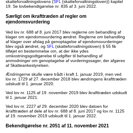
skatteforvaltningslovens (
SFL
(skatteforvaltningsloven)) kapitel
19. Se lovbekendtgørelse nr. 835 af 3. juni 2022.
Særligt om ikrafttræden af regler om
ejendomsvurdering
Ved lov nr. 688 af 8. juni 2017 blev reglerne om behandling af
klager om ejendomsvurdering ændret. Reglerne om behandling
af klager over afslag på genoptagelse af ejendomsvurderinger
blev også ændret, og
SFL
(skatteforvaltningsloven) § 55 fik
tilføjet en bestemmelse om, at der ikke ydes
omkostningsgodtgørelse til udgifter til behandling af
anmodninger om genoptagelse af vurderingssager, der afgøres
af Skatteankestyrelsen.
Ændringerne skulle være trådt i kraft 1. januar 2019, men ved
lov nr. 1729 af 27. december 2018 blev ændringens ikrafttræden
udskudt til 1. januar 2020.
Ved lov nr. 1125 af 19. november 2019 blev ikrafttræden udskudt
til 1. januar 2021.
Ved lov nr. 2227 af 29. december 2020 blev datoen for
ikrafttræden af dele af lov nr. 688 af 8. juni 2017 og lov nr. 1125
af 19. november 2019 udskudt til 1. januar 2022.
Bekendtgørelse nr. 2051 af 11. november 2021