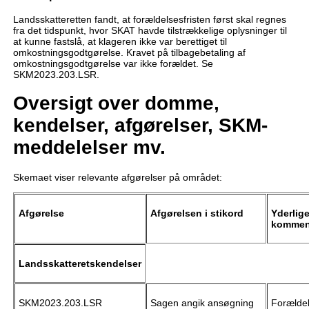
Landsskatteretten fandt, at forældelsesfristen først skal regnes
fra det tidspunkt, hvor SKAT havde tilstrækkelige oplysninger til
at kunne fastslå, at klageren ikke var berettiget til
omkostningsgodtgørelse. Kravet på tilbagebetaling af
omkostningsgodtgørelse var ikke forældet. Se
SKM2023.203.LSR.
Oversigt over domme,
kendelser, afgørelser, SKM-
meddelelser mv.
Skemaet viser relevante afgørelser på området:
Afgørelse
Afgørelsen i stikord
Yderlige
kommen
Landsskatteretskendelser
SKM2023.203.LSR
Sagen angik ansøgning
Forældel