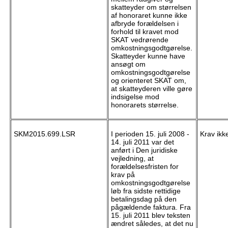
skatteyder om størrelsen
af honoraret kunne ikke
afbryde forældelsen i
forhold til kravet mod
SKAT vedrørende
omkostningsgodtgørelse.
Skatteyder kunne have
ansøgt om
omkostningsgodtgørelse
og orienteret SKAT om,
at skatteyderen ville gøre
indsigelse mod
honorarets størrelse.
SKM2015.699.LSR
I perioden 15. juli 2008 -
Krav ikk
14. juli 2011 var det
anført i Den juridiske
vejledning, at
forældelsesfristen for
krav på
omkostningsgodtgørelse
løb fra sidste rettidige
betalingsdag på den
pågældende faktura. Fra
15. juli 2011 blev teksten
ændret således, at det nu