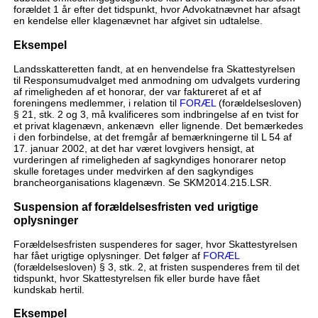
forældet 1 år efter det tidspunkt, hvor Advokatnævnet har afsagt
en kendelse eller klagenævnet har afgivet sin udtalelse.
Eksempel
Landsskatteretten fandt, at en henvendelse fra Skattestyrelsen
til Responsumudvalget med anmodning om udvalgets vurdering
af rimeligheden af et honorar, der var faktureret af et af
foreningens medlemmer, i relation til
FORÆL
(forældelsesloven)
§ 21, stk. 2 og 3, må kvalificeres som indbringelse af en tvist for
et privat klagenævn, ankenævn eller lignende. Det bemærkedes
i den forbindelse, at det fremgår af bemærkningerne til L 54 af
17. januar 2002, at det har været lovgivers hensigt, at
vurderingen af rimeligheden af sagkyndiges honorarer netop
skulle foretages under medvirken af den sagkyndiges
brancheorganisations klagenævn. Se SKM2014.215.LSR.
Suspension af forældelsesfristen ved urigtige
oplysninger
Forældelsesfristen suspenderes for sager, hvor Skattestyrelsen
har fået urigtige oplysninger. Det følger af
FORÆL
(forældelsesloven) § 3, stk. 2, at fristen suspenderes frem til det
tidspunkt, hvor Skattestyrelsen fik eller burde have fået
kundskab hertil.
Eksempel