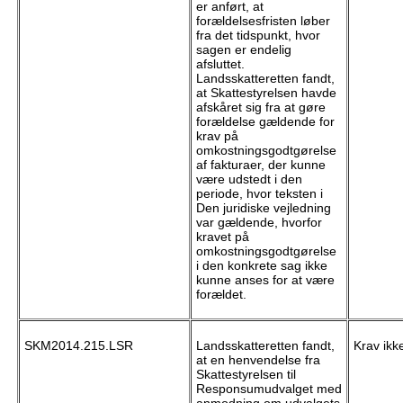
er anført, at
forældelsesfristen løber
fra det tidspunkt, hvor
sagen er endelig
afsluttet.
Landsskatteretten fandt,
at Skattestyrelsen havde
afskåret sig fra at gøre
forældelse gældende for
krav på
omkostningsgodtgørelse
af fakturaer, der kunne
være udstedt i den
periode, hvor teksten i
Den juridiske vejledning
var gældende, hvorfor
kravet på
omkostningsgodtgørelse
i den konkrete sag ikke
kunne anses for at være
forældet.
SKM2014.215.LSR
Landsskatteretten fandt,
Krav ikk
at en henvendelse fra
Skattestyrelsen til
Responsumudvalget med