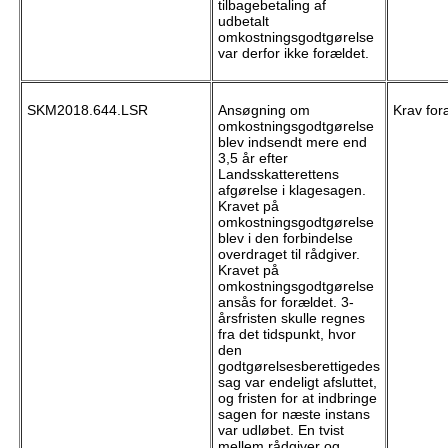
tilbagebetaling af
udbetalt
omkostningsgodtgørelse
var derfor ikke forældet.
SKM2018.644.LSR
Ansøgning om
Krav for
omkostningsgodtgørelse
blev indsendt mere end
3,5 år efter
Landsskatterettens
afgørelse i klagesagen.
Kravet på
omkostningsgodtgørelse
blev i den forbindelse
overdraget til rådgiver.
Kravet på
omkostningsgodtgørelse
ansås for forældet. 3-
årsfristen skulle regnes
fra det tidspunkt, hvor
den
godtgørelsesberettigedes
sag var endeligt afsluttet,
og fristen for at indbringe
sagen for næste instans
var udløbet. En tvist
mellem rådgiver og