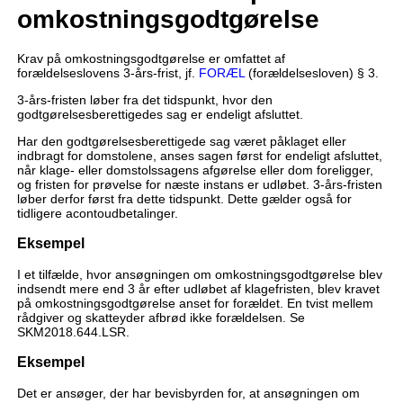
omkostningsgodtgørelse
Krav på omkostningsgodtgørelse er omfattet af
forældelseslovens 3-års-frist, jf.
FORÆL
(forældelsesloven) § 3.
3-års-fristen løber fra det tidspunkt, hvor den
godtgørelsesberettigedes sag er endeligt afsluttet.
Har den godtgørelsesberettigede sag været påklaget eller
indbragt for domstolene, anses sagen først for endeligt afsluttet,
når klage- eller domstolssagens afgørelse eller dom foreligger,
og fristen for prøvelse for næste instans er udløbet. 3-års-fristen
løber derfor først fra dette tidspunkt. Dette gælder også for
tidligere acontoudbetalinger.
Eksempel
I et tilfælde, hvor ansøgningen om omkostningsgodtgørelse blev
indsendt mere end 3 år efter udløbet af klagefristen, blev kravet
på omkostningsgodtgørelse anset for forældet. En tvist mellem
rådgiver og skatteyder afbrød ikke forældelsen. Se
SKM2018.644.LSR.
Eksempel
Det er ansøger, der har bevisbyrden for, at ansøgningen om