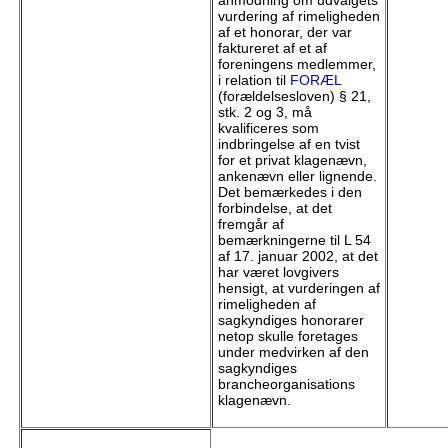
anmodning om udvalgets
vurdering af rimeligheden
af et honorar, der var
faktureret af et af
foreningens medlemmer,
i relation til
FORÆL
(forældelsesloven) § 21,
stk. 2 og 3, må
kvalificeres som
indbringelse af en tvist
for et privat klagenævn,
ankenævn eller lignende.
Det bemærkedes i den
forbindelse, at det
fremgår af
bemærkningerne til L 54
af 17. januar 2002, at det
har været lovgivers
hensigt, at vurderingen af
rimeligheden af
sagkyndiges honorarer
netop skulle foretages
under medvirken af den
sagkyndiges
brancheorganisations
klagenævn.