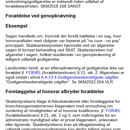
omkostningsgodtgørelse er indsendt inden udløbet af
forældelsesfristen. SKM2018.168.SANST.
Forældelse ved genopkrævning
Eksempel
Sagen handlede om, hvorvidt der forelå hæftelse i en sag, hvor
honoraraftalen med rådgiver var baseret på "no cure - no pay"
princippet. Skatteankestyrelsen hjemviste ved sin afgørelse
sagen til fornyet behandling ved SKAT. Skattestyrelsen traf
afgørelse i sagen, hvilket resulterede i en genopkrævning af
tidligere udbetalt godtgørelse.
Landsretten fandt, at en efteropkrævning af godtgørelse ikke var
forældet jf.
FORÆL
(forældelsesloven) § 21, stk. 2. Afgørelsen er
også omtalt i afsnit
A.A.13.4 Godtgørelsesberettigede udgifter
"Godtgørelsesberettigede udgifter". Se SKM2022.504.VLR
Forelæggelse af honorar afbryder forældelse
Skattestyrelsens klage til Advokatnævnet eller forelæggelse for
brancheorganisationernes klagenævn med anmodning om
vurdering af rimeligheden af et honorar kvalificeres, jf.
FORÆL
(forældelsesloven) § 21, stk. 2 og 3, som indbringelse for en
administrativ myndighed eller et privat klagenævn, ankenævn
eller lignende. Skattestyrelsens krav på tilbagebetaling af
udbetalt omkostningsgodtgørelse kan derfor tidligst anses som