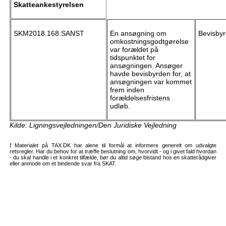
Skatteankestyrelsen
SKM2018.168.SANST
En ansøgning om
Bevisby
omkostningsgodtgørelse
var forældet på
tidspunktet for
ansøgningen. Ansøger
havde bevisbyrden for, at
ansøgningen var kommet
frem inden
forældelsesfristens
udløb.
Kilde: Ligningsvejledningen/Den Juridiske Vejledning
!
Materialet på TAX.DK har alene til formål at informere generelt om udvalgte
retsregler. Har du behov for at træffe beslutning om, hvorvidt - og i givet fald hvordan
- du skal handle i et konkret tilfælde, bør du altid søge bistand hos en skatterådgiver
eller anmode om et bindende svar fra SKAT.