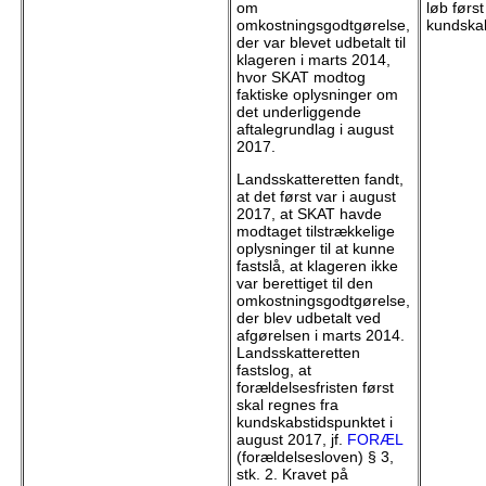
om
løb først
omkostningsgodtgørelse,
kundska
der var blevet udbetalt til
klageren i marts 2014,
hvor SKAT modtog
faktiske oplysninger om
det underliggende
aftalegrundlag i august
2017.
Landsskatteretten fandt,
at det først var i august
2017, at SKAT havde
modtaget tilstrækkelige
oplysninger til at kunne
fastslå, at klageren ikke
var berettiget til den
omkostningsgodtgørelse,
der blev udbetalt ved
afgørelsen i marts 2014.
Landsskatteretten
fastslog, at
forældelsesfristen først
skal regnes fra
kundskabstidspunktet i
august 2017, jf.
FORÆL
(forældelsesloven) § 3,
stk. 2. Kravet på