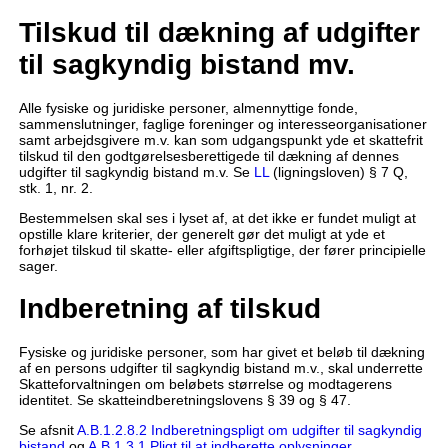
Tilskud til dækning af udgifter
til sagkyndig bistand mv.
Alle fysiske og juridiske personer, almennyttige fonde,
sammenslutninger, faglige foreninger og interesseorganisationer
samt arbejdsgivere m.v. kan som udgangspunkt yde et skattefrit
tilskud til den godtgørelsesberettigede til dækning af dennes
udgifter til sagkyndig bistand m.v. Se
LL
(ligningsloven) § 7 Q,
stk. 1, nr. 2.
Bestemmelsen skal ses i lyset af, at det ikke er fundet muligt at
opstille klare kriterier, der generelt gør det muligt at yde et
forhøjet tilskud til skatte- eller afgiftspligtige, der fører principielle
sager.
Indberetning af tilskud
Fysiske og juridiske personer, som har givet et beløb til dækning
af en persons udgifter til sagkyndig bistand m.v., skal underrette
Skatteforvaltningen om beløbets størrelse og modtagerens
identitet. Se skatteindberetningslovens § 39 og § 47.
Se afsnit
A.B.1.2.8.2 Indberetningspligt om udgifter til sagkyndig
bistand
og
A.B.1.3.1 Pligt til at indberette oplysninger
.