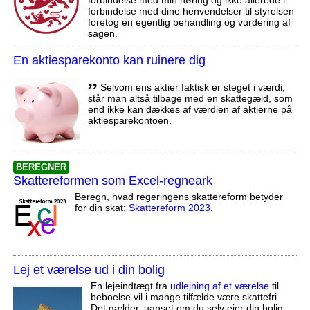
forbindelse med min høring og ikke allerede i
forbindelse med dine henvendelser til styrelsen
foretog en egentlig behandling og vurdering af
sagen.
En aktiesparekonto kan ruinere dig
,,
Selvom ens aktier faktisk er steget i værdi,
står man altså tilbage med en skattegæld, som
end ikke kan dækkes af værdien af aktierne på
aktiesparekontoen.
BEREGNER
Skattereformen som Excel-regneark
Beregn, hvad regeringens skattereform betyder
for din skat:
Skattereform 2023
.
Lej et værelse ud i din bolig
En lejeindtægt fra
udlejning af et værelse
til
beboelse vil i mange tilfælde være skattefri.
Det gælder, uanset om du selv ejer din bolig