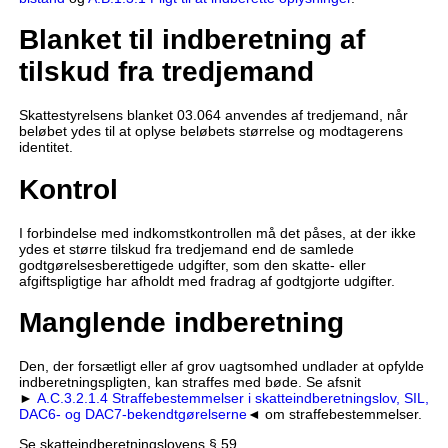
Blanket til indberetning af
tilskud fra tredjemand
Skattestyrelsens blanket 03.064 anvendes af tredjemand, når
beløbet ydes til at oplyse beløbets størrelse og modtagerens
identitet.
Kontrol
I forbindelse med indkomstkontrollen må det påses, at der ikke
ydes et større tilskud fra tredjemand end de samlede
godtgørelsesberettigede udgifter, som den skatte- eller
afgiftspligtige har afholdt med fradrag af godtgjorte udgifter.
Manglende indberetning
Den, der forsætligt eller af grov uagtsomhed undlader at opfylde
indberetningspligten, kan straffes med bøde. Se afsnit
►
A.C.3.2.1.4 Straffebestemmelser i skatteindberetningslov, SIL,
DAC6- og DAC7-bekendtgørelserne
◄ om straffebestemmelser.
Se skatteindberetningslovens § 59.