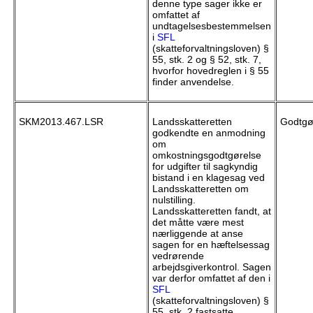
denne type sager ikke er
omfattet af
undtagelsesbestemmelsen
i
SFL
(skatteforvaltningsloven) §
55, stk. 2 og § 52, stk. 7,
hvorfor hovedreglen i § 55
finder anvendelse.
SKM2013.467.LSR
Landsskatteretten
Godtgør
godkendte en anmodning
om
omkostningsgodtgørelse
for udgifter til sagkyndig
bistand i en klagesag ved
Landsskatteretten om
nulstilling.
Landsskatteretten fandt, at
det måtte være mest
nærliggende at anse
sagen for en hæftelsessag
vedrørende
arbejdsgiverkontrol. Sagen
var derfor omfattet af den i
SFL
(skatteforvaltningsloven) §
55, stk. 2 fastsatte