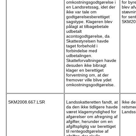
omkostningsgodtgørelse i
for byr
en Landsretssag, idet der
blev afv
ikke var tale om
stævnin
godtgørelsesberettiget
for sen
sagstype. Klageren blev
SKM201
pålagt at tilbagebetale
udbetalt
acontogodtgørelse, da
Skattestyrelsen havde
taget forbehold i
forbindelse med
udbetalingen.
Skatteforvaltningen havde
desuden ikke bibragt
klager en berettiget
forventning om, at der
fremover ville blive ydet
omkostningsgodtgørelse.
SKM2008.667.LSR
Landsskatteretten fandt, at
Ikke de
da den ikke tidligere havde
retsme
været klagemyndighed for
Landssk
afgørelser om afregning af
afgifter, herunder om en
afgiftspligtig var berettiget
til rentegodtgørelse af