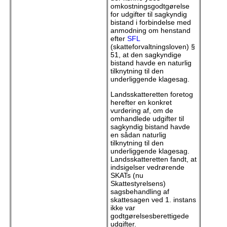
omkostningsgodtgørelse
for udgifter til sagkyndig
bistand i forbindelse med
anmodning om henstand
efter
SFL
(skatteforvaltningsloven) §
51, at den sagkyndige
bistand havde en naturlig
tilknytning til den
underliggende klagesag.
Landsskatteretten foretog
herefter en konkret
vurdering af, om de
omhandlede udgifter til
sagkyndig bistand havde
en sådan naturlig
tilknytning til den
underliggende klagesag.
Landsskatteretten fandt, at
indsigelser vedrørende
SKATs (nu
Skattestyrelsens)
sagsbehandling af
skattesagen ved 1. instans
ikke var
godtgørelsesberettigede
udgifter.