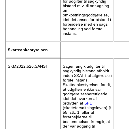
for udgifter til sagkyndig
bistand m.v. til ansøgning
om
omkostningsgodtgørelse,
idet det anses for bistand i
forbindelse med en sags
behandling ved første
instans.
Skatteankestyrelsen
SKM2022.526.SANST
Sagen angik udgifter til
sagkyndig bistand afholdt
inden SKAT traf afgørelse i
første instans.
Skatteankestyrelsen fandt,
at udgifterne ikke var
godtgørelsesberettigede,
idet det hverken af
ordlyden af
SFL
(skatteforvaltningsloven) §
55, stk. 1, eller af
forarbejderne til
bestemmelsen fremgik, at
der var adgang til