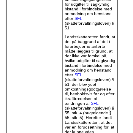
for udgifter til sagkyndig
bistand i forbindelse med
anmodning om henstand
efter
SFL
(skatteforvaltningsloven) §
51.
Landsskatteretten fandt, at
det på baggrund af det i
forarbejderne anførte
måtte lægges til grund, at
der ikke var forskel på,
hvilke udgifter til sagkyndig
bistand i forbindelse med
anmodning om henstand
efter
SFL
(skatteforvaltningsloven) §
51, der blev ydet
omkostningsgodtgørelse
til, henholdsvis før og efter
ikrafttrædelsen af
ændringen af
SFL
(skatteforvaltningsloven) §
55, stk. 4 (nugældende §
55, stk. 5). Herefter fandt
Landsskatteretten, at det
var en forudsætning for, at
der kunne ydes