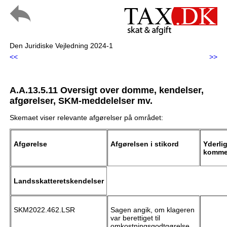
Den Juridiske Vejledning 2024-1
<<
>>
A.A.13.5.11 Oversigt over domme, kendelser,
afgørelser, SKM-meddelelser mv.
Skemaet viser relevante afgørelser på området:
Afgørelse
Afgørelsen i stikord
Yderli
komme
Landsskatteretskendelser
SKM2022.462.LSR
Sagen angik, om klageren
var berettiget til
omkostningsgodtgørelse