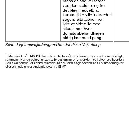
mens en sag verserede
ved domstolene, og før
det blev meddelt, at
kurator ikke ville indtræde i
sagen. Situationen var
ikke at sidestille med
situationer, hvor
domstolsbehandlingen
aldrig kommer i gang.
Kilde: Ligningsvejledningen/Den Juridiske Vejledning
!
Materialet på TAX.DK har alene til formål at informere generelt om udvalgte
retsregler. Har du behov for at træffe beslutning om, hvorvidt - og i givet fald hvordan
- du skal handle i et konkret tilfælde, bør du altid søge bistand hos en skatterådgiver
eller anmode om et bindende svar fra SKAT.