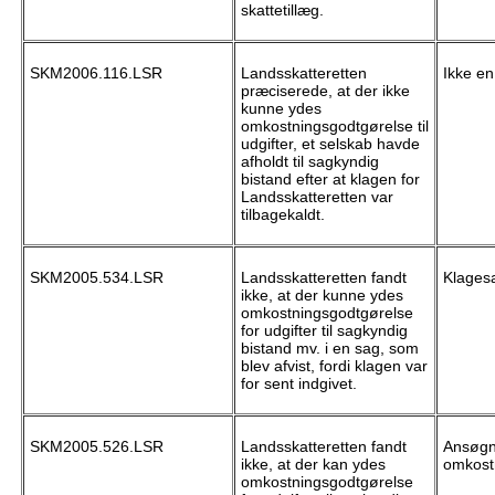
skattetillæg.
SKM2006.116.LSR
Landsskatteretten
Ikke en
præciserede, at der ikke
kunne ydes
omkostningsgodtgørelse til
udgifter, et selskab havde
afholdt til sagkyndig
bistand efter at klagen for
Landsskatteretten var
tilbagekaldt.
SKM2005.534.LSR
Landsskatteretten fandt
Klagesa
ikke, at der kunne ydes
omkostningsgodtgørelse
for udgifter til sagkyndig
bistand mv. i en sag, som
blev afvist, fordi klagen var
for sent indgivet.
SKM2005.526.LSR
Landsskatteretten fandt
Ansøgn
ikke, at der kan ydes
omkost
omkostningsgodtgørelse