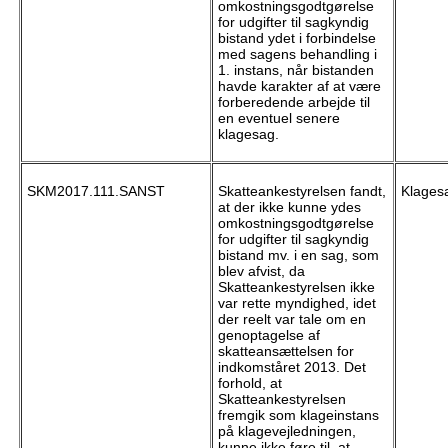
omkostningsgodtgørelse
for udgifter til sagkyndig
bistand ydet i forbindelse
med sagens behandling i
1. instans, når bistanden
havde karakter af at være
forberedende arbejde til
en eventuel senere
klagesag.
SKM2017.111.SANST
Skatteankestyrelsen fandt,
Klagesa
at der ikke kunne ydes
omkostningsgodtgørelse
for udgifter til sagkyndig
bistand mv. i en sag, som
blev afvist, da
Skatteankestyrelsen ikke
var rette myndighed, idet
der reelt var tale om en
genoptagelse af
skatteansættelsen for
indkomståret 2013. Det
forhold, at
Skatteankestyrelsen
fremgik som klageinstans
på klagevejledningen,
kunne ikke føre til, at