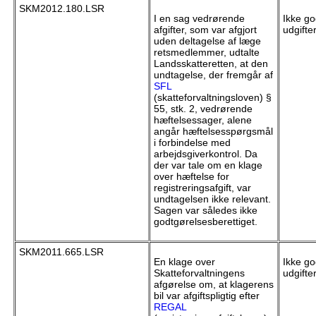
SKM2012.180.LSR
I en sag vedrørende
Ikke go
afgifter, som var afgjort
udgifte
uden deltagelse af læge
retsmedlemmer, udtalte
Landsskatteretten, at den
undtagelse, der fremgår af
SFL
(skatteforvaltningsloven) §
55, stk. 2, vedrørende
hæftelsessager, alene
angår hæftelsesspørgsmål
i forbindelse med
arbejdsgiverkontrol. Da
der var tale om en klage
over hæftelse for
registreringsafgift, var
undtagelsen ikke relevant.
Sagen var således ikke
godtgørelsesberettiget.
SKM2011.665.LSR
En klage over
Ikke go
Skatteforvaltningens
udgifte
afgørelse om, at klagerens
bil var afgiftspligtig efter
REGAL