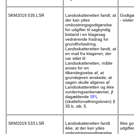
SKM2019.535.LSR
Landsskatteretten fandt, at
Godtgør
der kan ydes
- visite
omkostningsgodtgørelse
for udgifter til sagkyndig
bistand i en klagesag
vedrørende fradrag for
grundforbedring.
Landsskatteretten fandt, at
en mail fra klageren, der
var stilet til
Landsskatteretten, måtte
anses for en
tilkendegivelse af, at
grundejeren ønskede, at
sagen skulle afgøres af
Landsskatteretten og ikke
vurderingsankenævnet, jf.
dagældende
SFL
(skatteforvaltningsloven) §
35 b, stk. 5.
SKM2019.533.LSR
Landsskatteretten fandt
Ikke go
ikke, at der kan ydes
udgifter
omkostningsgodtgørelse