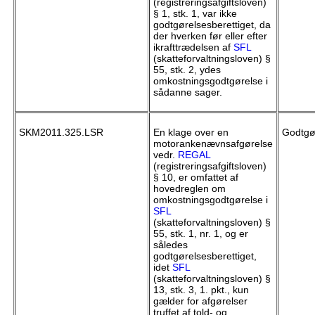
(registreringsafgiftsloven)
§ 1, stk. 1, var ikke
godtgørelsesberettiget, da
der hverken før eller efter
ikrafttrædelsen af
SFL
(skatteforvaltningsloven) §
55, stk. 2, ydes
omkostningsgodtgørelse i
sådanne sager.
SKM2011.325.LSR
En klage over en
Godtgør
motorankenævnsafgørelse
vedr.
REGAL
(registreringsafgiftsloven)
§ 10, er omfattet af
hovedreglen om
omkostningsgodtgørelse i
SFL
(skatteforvaltningsloven) §
55, stk. 1, nr. 1, og er
således
godtgørelsesberettiget,
idet
SFL
(skatteforvaltningsloven) §
13, stk. 3, 1. pkt., kun
gælder for afgørelser
truffet af told- og