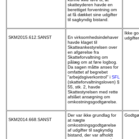
skatteyderen havde en
berettiget forventning om
at få dækket sine udgifter
til sagkyndig bistand.
Ikke go
SKM2015.612.SANST
En virksomhedsindehaver
udgifte
havde klaget til
Skatteankestyrelsen over
en afgørelse fra
Skatteforvaltning om
pålæg om at føre logbog.
Da sagen måtte anses for
omfattet af begrebet
"arbejdsgiverkontrol" i
SFL
(skatteforvaltningsloven) §
55, stk. 2, havde
Skattestyrelsen med rette
afslået ansøgning om
omkostningsgodtgørelse.
Der var ikke grundlag for
Godtgør
SKM2014.668.SANST
at nægte
omkostningsgodtgørelse
af udgifter til sagkyndig
bistand, der var afholdt