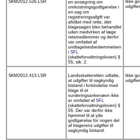
SKM2012.526.LSR
Ikke go
en ansøgning om
udgifte
omkostningsgodtgørelse i
en sag om
registreringsafgift var
afslået med rette, idet
klagesagen blev behandlet
uden medvirken af læge
retsmedlemmer og derfor
var omfattet af
undtagelsesbestemmelsen
i
SFL
(skatteforvaltningsloven) §
55, stk. 2.
SKM2012.413.LSR
Landsskatteretten udtalte,
Ikke go
at udgifter til sagkyndig
udgifte
bistand i forbindelse med
klage til et
vurderingsankenævn ikke
er omfattet af
SFL
(skatteforvaltningsloven) §
55. Der var derfor ikke
hjemmel til at yde
godtgørelse for nogen del
af klagerens udgifter til
sagkyndig bistand.