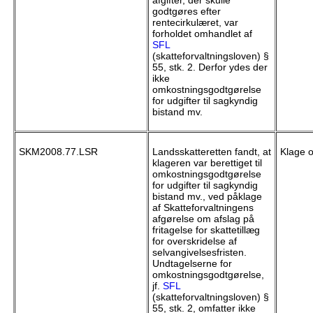
afgifter, der skulle
godtgøres efter
rentecirkulæret, var
forholdet omhandlet af
SFL
(skatteforvaltningsloven) §
55, stk. 2. Derfor ydes der
ikke
omkostningsgodtgørelse
for udgifter til sagkyndig
bistand mv.
SKM2008.77.LSR
Landsskatteretten fandt, at
Klage o
klageren var berettiget til
omkostningsgodtgørelse
for udgifter til sagkyndig
bistand mv., ved påklage
af Skatteforvaltningens
afgørelse om afslag på
fritagelse for skattetillæg
for overskridelse af
selvangivelsesfristen.
Undtagelserne for
omkostningsgodtgørelse,
jf.
SFL
(skatteforvaltningsloven) §
55, stk. 2, omfatter ikke