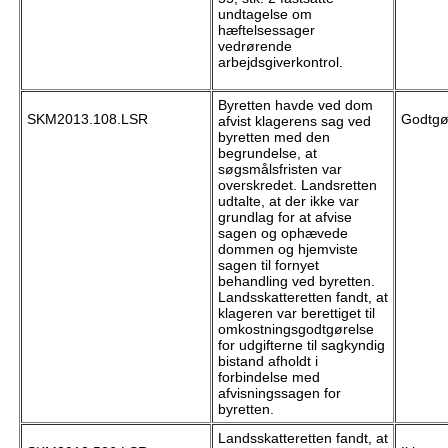
undtagelse om
hæftelsessager
vedrørende
arbejdsgiverkontrol.
Byretten havde ved dom
SKM2013.108.LSR
Godtgør
afvist klagerens sag ved
byretten med den
begrundelse, at
søgsmålsfristen var
overskredet. Landsretten
udtalte, at der ikke var
grundlag for at afvise
sagen og ophævede
dommen og hjemviste
sagen til fornyet
behandling ved byretten.
Landsskatteretten fandt, at
klageren var berettiget til
omkostningsgodtgørelse
for udgifterne til sagkyndig
bistand afholdt i
forbindelse med
afvisningssagen for
byretten.
Landsskatteretten fandt, at