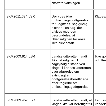
skatteforvaltningen.
SKM2011.324.LSR
Der ydes ikke
Klagesa
omkostningsgodtgørelse
for udgifter til sagkyndig
bistand i en sag, der
afvises med den
begrundelse, at
tillægsafgiften for anke
ikke blev betalt.
SKM2009.814.LSR
Landsskatteretten fandt
Ikke go
ikke, at udgifter til
udgifte
sagkyndig bistand ved
klage til Landsskatteretten
over afgørelse om
aktindsigt er
godtgørelsesberettigede
efter reglerne om
omkostningsgodtgørelse.
SKM2009.457.LSR
Landsskatteretten fandt, at
Landssk
klager ikke var berettiget til
kendels