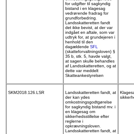
for udgifter til sagkyndig
bistand i en klagesag
vedrørende fradrag for
grundforbedring.
Landsskatteretten fandt
det ikke bevist, at der var
indgået en aftale, som var
udtryk for, at grundejeren i
henhold til den
dagældende
SFL
(skatteforvaltningsloven) §
35 b, stk. 5, havde valgt,
at sagen skulle behandles
af Landsskatteretten, og at
dette var meddelt
Skatteankestyrelsen
SKM2018.126.LSR
Landsskatteretten fandt, at
Klages
der kan ydes
sikkerh
omkostningsgodtgørelse
for sagkyndig bistand mv. i
en klagesag om
sikkerhedsstillelse efter
reglerne i
opkrævningsloven.
Landsskatteretten fandt, at