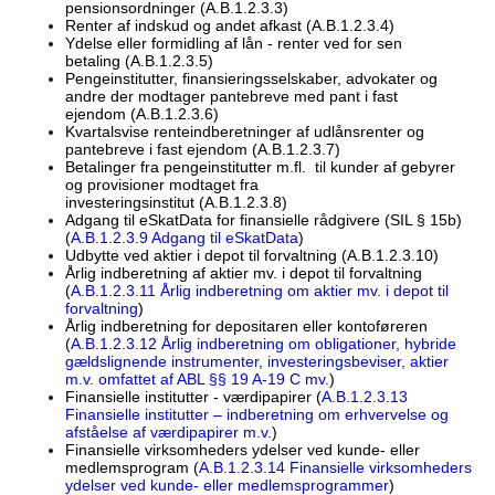
pensionsordninger (A.B.1.2.3.3)
Renter af indskud og andet afkast (A.B.1.2.3.4)
Ydelse eller formidling af lån - renter ved for sen
betaling (A.B.1.2.3.5)
Pengeinstitutter, finansieringsselskaber, advokater og
andre der modtager pantebreve med pant i fast
ejendom (A.B.1.2.3.6)
Kvartalsvise renteindberetninger af udlånsrenter og
pantebreve i fast ejendom (A.B.1.2.3.7)
Betalinger fra pengeinstitutter m.fl. til kunder af gebyrer
og provisioner modtaget fra
investeringsinstitut (A.B.1.2.3.8)
Adgang til eSkatData for finansielle rådgivere (SIL § 15b)
(
A.B.1.2.3.9 Adgang til eSkatData
)
Udbytte ved aktier i depot til forvaltning (A.B.1.2.3.10)
Årlig indberetning af aktier mv. i depot til forvaltning
(
A.B.1.2.3.11 Årlig indberetning om aktier mv. i depot til
forvaltning
)
Årlig indberetning for depositaren eller kontoføreren
(
A.B.1.2.3.12 Årlig indberetning om obligationer, hybride
gældslignende instrumenter, investeringsbeviser, aktier
m.v. omfattet af ABL §§ 19 A-19 C mv.
)
Finansielle institutter - værdipapirer (
A.B.1.2.3.13
Finansielle institutter – indberetning om erhvervelse og
afståelse af værdipapirer m.v.
)
Finansielle virksomheders ydelser ved kunde- eller
medlemsprogram (
A.B.1.2.3.14 Finansielle virksomheders
ydelser ved kunde- eller medlemsprogrammer
)