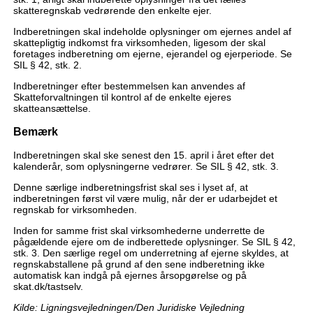
skatteregnskab vedrørende den enkelte ejer.
Indberetningen skal indeholde oplysninger om ejernes andel af
skattepligtig indkomst fra virksomheden, ligesom der skal
foretages indberetning om ejerne, ejerandel og ejerperiode. Se
SIL § 42, stk. 2.
Indberetninger efter bestemmelsen kan anvendes af
Skatteforvaltningen til kontrol af de enkelte ejeres
skatteansættelse.
Bemærk
Indberetningen skal ske senest den 15. april i året efter det
kalenderår, som oplysningerne vedrører. Se SIL § 42, stk. 3.
Denne særlige indberetningsfrist skal ses i lyset af, at
indberetningen først vil være mulig, når der er udarbejdet et
regnskab for virksomheden.
Inden for samme frist skal virksomhederne underrette de
pågældende ejere om de indberettede oplysninger. Se SIL § 42,
stk. 3. Den særlige regel om underretning af ejerne skyldes, at
regnskabstallene på grund af den sene indberetning ikke
automatisk kan indgå på ejernes årsopgørelse og på
skat.dk/tastselv.
Kilde: Ligningsvejledningen/Den Juridiske Vejledning