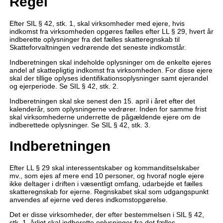
Regel
Efter SIL § 42, stk. 1, skal virksomheder med ejere, hvis
indkomst fra virksomheden opgøres fælles efter LL § 29, hvert år
indberette oplysninger fra det fælles skatteregnskab til
Skatteforvaltningen vedrørende det seneste indkomstår.
Indberetningen skal indeholde oplysninger om de enkelte ejeres
andel af skattepligtig indkomst fra virksomheden. For disse ejere
skal der tillige oplyses identifikationsoplysninger samt ejerandel
og ejerperiode. Se SIL § 42, stk. 2.
Indberetningen skal ske senest den 15. april i året efter det
kalenderår, som oplysningerne vedrører. Inden for samme frist
skal virksomhederne underrette de pågældende ejere om de
indberettede oplysninger. Se SIL § 42, stk. 3.
Indberetningen
Efter LL § 29 skal interessentskaber og kommanditselskaber
mv., som ejes af mere end 10 personer, og hvoraf nogle ejere
ikke deltager i driften i væsentligt omfang, udarbejde et fælles
skatteregnskab for ejerne. Regnskabet skal som udgangspunkt
anvendes af ejerne ved deres indkomstopgørelse.
Det er disse virksomheder, der efter bestemmelsen i SIL § 42,
stk. 1, årligt skal indberette oplysninger fra det fælles