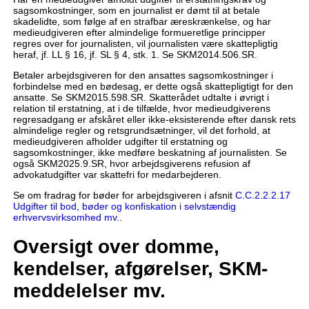
sagsomkostninger, som en journalist er dømt til at betale
skadelidte, som følge af en strafbar æreskrænkelse, og har
medieudgiveren efter almindelige formueretlige principper
regres over for journalisten, vil journalisten være skattepligtig
heraf, jf. LL § 16, jf. SL § 4, stk. 1. Se SKM2014.506.SR.
Betaler arbejdsgiveren for den ansattes sagsomkostninger i
forbindelse med en bødesag, er dette også skattepligtigt for den
ansatte. Se SKM2015.598.SR. Skatterådet udtalte i øvrigt i
relation til erstatning, at i de tilfælde, hvor medieudgiverens
regresadgang er afskåret eller ikke-eksisterende efter dansk rets
almindelige regler og retsgrundsætninger, vil det forhold, at
medieudgiveren afholder udgifter til erstatning og
sagsomkostninger, ikke medføre beskatning af journalisten. Se
også SKM2025.9.SR, hvor arbejdsgiverens refusion af
advokatudgifter var skattefri for medarbejderen.
Se om fradrag for bøder for arbejdsgiveren i afsnit
C.C.2.2.2.17
Udgifter til bod, bøder og konfiskation i selvstændig
erhvervsvirksomhed mv.
.
Oversigt over domme,
kendelser, afgørelser, SKM-
meddelelser mv.