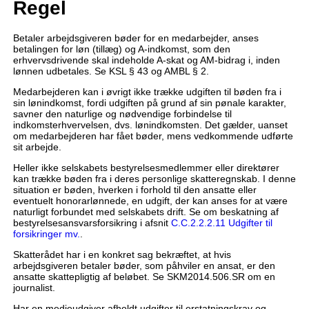
Regel
Betaler arbejdsgiveren bøder for en medarbejder, anses
betalingen for løn (tillæg) og A-indkomst, som den
erhvervsdrivende skal indeholde A-skat og AM-bidrag i, inden
lønnen udbetales. Se KSL § 43 og AMBL § 2.
Medarbejderen kan i øvrigt ikke trække udgiften til bøden fra i
sin lønindkomst, fordi udgiften på grund af sin pønale karakter,
savner den naturlige og nødvendige forbindelse til
indkomsterhvervelsen, dvs. lønindkomsten. Det gælder, uanset
om medarbejderen har fået bøder, mens vedkommende udførte
sit arbejde.
Heller ikke selskabets bestyrelsesmedlemmer eller direktører
kan trække bøden fra i deres personlige skatteregnskab. I denne
situation er bøden, hverken i forhold til den ansatte eller
eventuelt honorarlønnede, en udgift, der kan anses for at være
naturligt forbundet med selskabets drift. Se om beskatning af
bestyrelsesansvarsforsikring i afsnit
C.C.2.2.2.11 Udgifter til
forsikringer mv.
.
Skatterådet har i en konkret sag bekræftet, at hvis
arbejdsgiveren betaler bøder, som påhviler en ansat, er den
ansatte skattepligtig af beløbet. Se SKM2014.506.SR om en
journalist.
Har en medieudgiver afholdt udgifter til erstatningskrav og