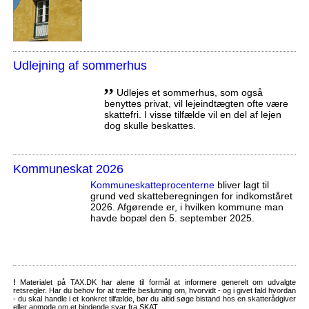
Udlejning af sommerhus
,,
Udlejes et sommerhus, som også
benyttes privat, vil lejeindtægten ofte være
skattefri. I visse tilfælde vil en del af lejen
dog skulle beskattes.
Kommuneskat 2026
Kommuneskatte­procenterne
bliver lagt til
grund ved skatteberegningen for indkomståret
2026. Afgørende er, i hvilken kommune man
havde bopæl den 5. september 2025.
!
Materialet på TAX.DK har alene til formål at informere generelt om udvalgte
retsregler. Har du behov for at træffe beslutning om, hvorvidt - og i givet fald hvordan
- du skal handle i et konkret tilfælde, bør du altid søge bistand hos en skatterådgiver
eller anmode om et bindende svar fra SKAT.