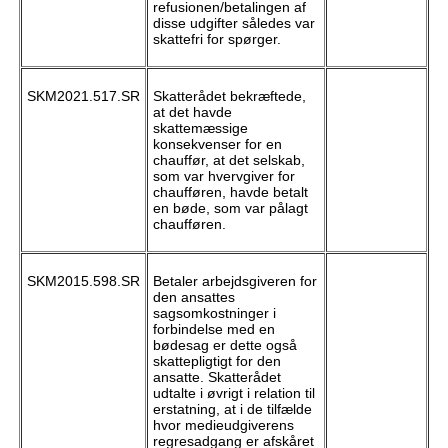
refusionen/betalingen af
disse udgifter således var
skattefri for spørger.
SKM2021.517.SR
Skatterådet bekræftede,
at det havde
skattemæssige
konsekvenser for en
chauffør, at det selskab,
som var hvervgiver for
chaufføren, havde betalt
en bøde, som var pålagt
chaufføren.
SKM2015.598.SR
Betaler arbejdsgiveren for
den ansattes
sagsomkostninger i
forbindelse med en
bødesag er dette også
skattepligtigt for den
ansatte. Skatterådet
udtalte i øvrigt i relation til
erstatning, at i de tilfælde
hvor medieudgiverens
regresadgang er afskåret