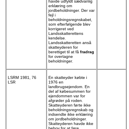
havde udfyldt sædvanlig
erklæring om
jordbeholdninger. Der var
fejl i
beholdningsregnskabet,
som efterfølgende blev
korrigeret ved
Landsskatterettens
kendelse.
Landsskatteretten anså
skatteyderen for
berettiget til at få
fradrag
for overtagne
beholdninger.
LSRM 1981, 76
En skatteyder købte i
LSR
1976 en
landbrugsejendom. En
del af købesummen for
ejendommen var for
afgrøder på roden.
Skatteyderen førte ikke
beholdningsregnskab og
indsendte ikke erklæring
om jordbeholdninger.
Skatteyderen havde ikke
behov for at føre