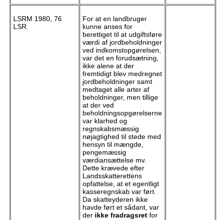
LSRM 1980, 76
For at en landbruger
LSR
kunne anses for
berettiget til at udgiftsføre
værdi af jordbeholdninger
ved indkomstopgørelsen,
var det en forudsætning,
ikke alene at der
fremtidigt blev medregnet
jordbeholdninger samt
medtaget alle arter af
beholdninger, men tillige
at der ved
beholdningsopgørelserne
var klarhed og
regnskabsmæssig
nøjagtighed til stede med
hensyn til mængde,
pengemæssig
værdiansættelse mv.
Dette krævede efter
Landsskatterettens
opfattelse, at et egentligt
kasseregnskab var ført.
Da skatteyderen ikke
havde ført et sådant, var
der
ikke fradragsret
for