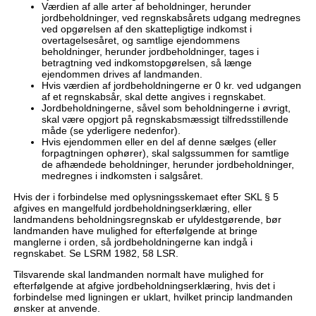
Værdien af alle arter af beholdninger, herunder
jordbeholdninger, ved regnskabsårets udgang medregnes
ved opgørelsen af den skattepligtige indkomst i
overtagelsesåret, og samtlige ejendommens
beholdninger, herunder jordbeholdninger, tages i
betragtning ved indkomstopgørelsen, så længe
ejendommen drives af landmanden.
Hvis værdien af jordbeholdningerne er 0 kr. ved udgangen
af et regnskabsår, skal dette angives i regnskabet.
Jordbeholdningerne, såvel som beholdningerne i øvrigt,
skal være opgjort på regnskabsmæssigt tilfredsstillende
måde (se yderligere nedenfor).
Hvis ejendommen eller en del af denne sælges (eller
forpagtningen ophører), skal salgssummen for samtlige
de afhændede beholdninger, herunder jordbeholdninger,
medregnes i indkomsten i salgsåret.
Hvis der i forbindelse med oplysningsskemaet efter SKL § 5
afgives en mangelfuld jordbeholdningserklæring, eller
landmandens beholdningsregnskab er ufyldestgørende, bør
landmanden have mulighed for efterfølgende at bringe
manglerne i orden, så jordbeholdningerne kan indgå i
regnskabet. Se LSRM 1982, 58 LSR.
Tilsvarende skal landmanden normalt have mulighed for
efterfølgende at afgive jordbeholdningserklæring, hvis det i
forbindelse med ligningen er uklart, hvilket princip landmanden
ønsker at anvende.