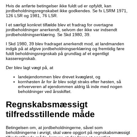
Hvis de anførte betingelser ikke fuldt ud er opfyldt, kan
jordbeholdningsregnskabet ikke godkendes. Se fx LSRM 1971,
126 LSR og 1981, 76 LSR.
I et særligt konkret tilfælde blev et fradrag for overtagne
jordbeholdninger anerkendt, selvom der ikke var indsendt
jordbeholdningserklæring. Se Skd 1980, 39.
I Skd 1980, 39 blev fradraget anerkendt mod, at landmanden
indgik på at afgive jordbeholdningserklæring og fremtidig føre
fuldt beholdningsregnskab på grundlag af et egentligt
kasseregnskab.
Der blev lagt vægt på, at
landejendommen blev drevet kvægløst, og
kornhøsten år for år blev solgt straks efter høsten, så
erhververen af ejendommen aldrig lå inde med nogen
beholdninger ved årsskiftet.
Regnskabsmæssigt
tilfredsstillende måde
Betingelsen om, at jordbeholdningerne, såvel som
beholdningerne i øvrigt, skal være opgjort på regnskabsmæssigt