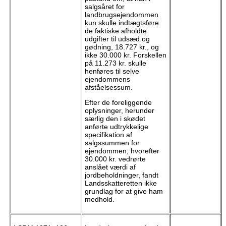
salgsåret for
landbrugsejendommen
kun skulle indtægtsføre
de faktiske afholdte
udgifter til udsæd og
gødning, 18.727 kr., og
ikke 30.000 kr. Forskellen
på 11.273 kr. skulle
henføres til selve
ejendommens
afståelsessum.
Efter de foreliggende
oplysninger, herunder
særlig den i skødet
anførte udtrykkelige
specifikation af
salgssummen for
ejendommen, hvorefter
30.000 kr. vedrørte
anslået værdi af
jordbeholdninger, fandt
Landsskatteretten ikke
grundlag for at give ham
medhold.