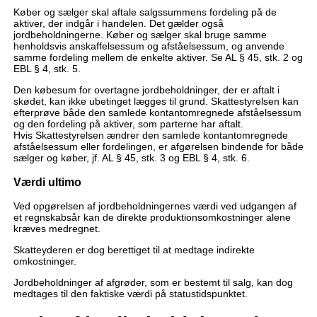
Køber og sælger skal aftale salgssummens fordeling på de
aktiver, der indgår i handelen. Det gælder også
jordbeholdningerne. Køber og sælger skal bruge samme
henholdsvis anskaffelsessum og afståelsessum, og anvende
samme fordeling mellem de enkelte aktiver. Se AL § 45, stk. 2 og
EBL § 4, stk. 5.
Den købesum for overtagne jordbeholdninger, der er aftalt i
skødet, kan ikke ubetinget lægges til grund. Skattestyrelsen kan
efterprøve både den samlede kontantomregnede afståelsessum
og den fordeling på aktiver, som parterne har aftalt.
Hvis Skattestyrelsen ændrer den samlede kontantomregnede
afståelsessum eller fordelingen, er afgørelsen bindende for både
sælger og køber, jf. AL § 45, stk. 3 og EBL § 4, stk. 6.
Værdi ultimo
Ved opgørelsen af jordbeholdningernes værdi ved udgangen af
et regnskabsår kan de direkte produktionsomkostninger alene
kræves medregnet.
Skatteyderen er dog berettiget til at medtage indirekte
omkostninger.
Jordbeholdninger af afgrøder, som er bestemt til salg, kan dog
medtages til den faktiske værdi på statustidspunktet.