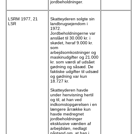
jordbeholdninger.
LSRM 1977, 21
Skatteyderen solgte sin
LSR
landbrugsejendom i
1972.
Jordbeholdningerne var
anslået til 30.000 kr. i
skødet, heraf 9.000 kr.
som
arbejdsomkostninger og
maskinudgifter og 21.000
kr. som værdi af udsået
gødning og såsæd. De
faktiske udgifter til udsæd
og gødning var kun
18.727 kr.
Skatteyderen havde
under henvisning hertil
og til, at han ved
indkomstopgørelsen i en
længere årrække kun
havde medregnet
jordbeholdninger
eksklusive værdien af
arbejdsløn, nedlagt
påstand om, at han i