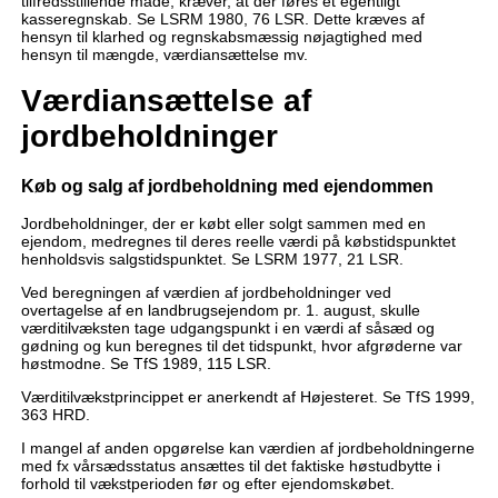
tilfredsstillende måde, kræver, at der føres et egentligt
kasseregnskab. Se LSRM 1980, 76 LSR. Dette kræves af
hensyn til klarhed og regnskabsmæssig nøjagtighed med
hensyn til mængde, værdiansættelse mv.
Værdiansættelse af
jordbeholdninger
Køb og salg af jordbeholdning med ejendommen
Jordbeholdninger, der er købt eller solgt sammen med en
ejendom, medregnes til deres reelle værdi på købstidspunktet
henholdsvis salgstidspunktet. Se LSRM 1977, 21 LSR.
Ved beregningen af værdien af jordbeholdninger ved
overtagelse af en landbrugsejendom pr. 1. august, skulle
værditilvæksten tage udgangspunkt i en værdi af såsæd og
gødning og kun beregnes til det tidspunkt, hvor afgrøderne var
høstmodne. Se TfS 1989, 115 LSR.
Værditilvækstprincippet er anerkendt af Højesteret. Se TfS 1999,
363 HRD.
I mangel af anden opgørelse kan værdien af jordbeholdningerne
med fx vårsædsstatus ansættes til det faktiske høstudbytte i
forhold til vækstperioden før og efter ejendomskøbet.