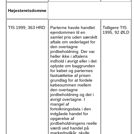
Højesteretsdomme
TfS 1999, 363 HRD
Parterne havde handlet
Tidligere TfS
ejendommen til en
1995, 92 ØLD
samlet pris uden særskilt
aftale om vederlaget for
den overtagne
jordbeholdning. Der var
heller ikke i aftalens
indhold i øvrigt eller i det
oplyste om baggrunden
for købet og parternes
fastsættelse af prisen
grundlag for at fordele
købesummen mellem
den overtagne
jordbeholdning og det i
øvrigt overtagne. I
mangel af
fortolkningsdata i den
indgåede handel for
opgørelse af
jordbeholdningens reelle
værdi ved handel på
markedsvilkår, skulle