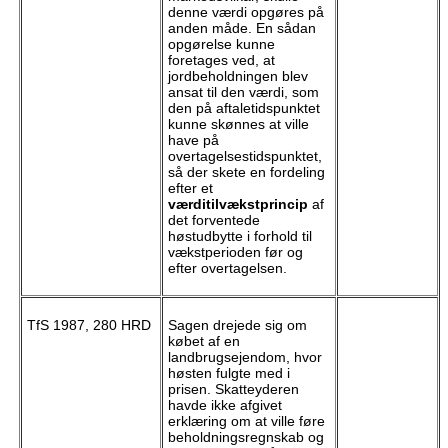
denne værdi opgøres på
anden måde. En sådan
opgørelse kunne
foretages ved, at
jordbeholdningen blev
ansat til den værdi, som
den på aftaletidspunktet
kunne skønnes at ville
have på
overtagelsestidspunktet,
så der skete en fordeling
efter et
værditilvækstprincip
af
det forventede
høstudbytte i forhold til
vækstperioden før og
efter overtagelsen.
TfS 1987, 280 HRD
Sagen drejede sig om
købet af en
landbrugsejendom, hvor
høsten fulgte med i
prisen. Skatteyderen
havde ikke afgivet
erklæring om at ville føre
beholdningsregnskab og