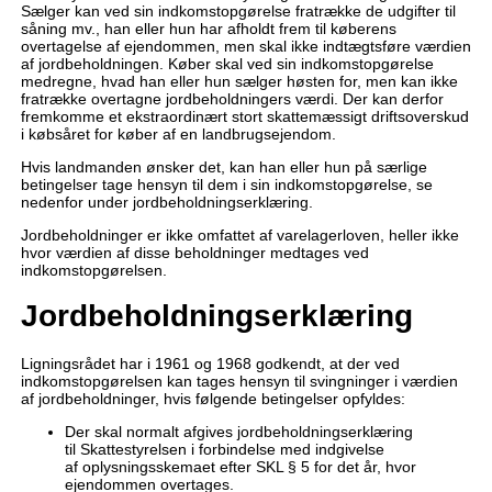
Sælger kan ved sin indkomstopgørelse fratrække de udgifter til
såning mv., han eller hun har afholdt frem til køberens
overtagelse af ejendommen, men skal ikke indtægtsføre værdien
af jordbeholdningen. Køber skal ved sin indkomstopgørelse
medregne, hvad han eller hun sælger høsten for, men kan ikke
fratrække overtagne jordbeholdningers værdi. Der kan derfor
fremkomme et ekstraordinært stort skattemæssigt driftsoverskud
i købsåret for køber af en landbrugsejendom.
Hvis landmanden ønsker det, kan han eller hun på særlige
betingelser tage hensyn til dem i sin indkomstopgørelse, se
nedenfor under jordbeholdningserklæring.
Jordbeholdninger er ikke omfattet af varelagerloven, heller ikke
hvor værdien af disse beholdninger medtages ved
indkomstopgørelsen.
Jordbeholdningserklæring
Ligningsrådet har i 1961 og 1968 godkendt, at der ved
indkomstopgørelsen kan tages hensyn til svingninger i værdien
af jordbeholdninger, hvis følgende betingelser opfyldes:
Der skal normalt afgives jordbeholdningserklæring
til Skattestyrelsen i forbindelse med indgivelse
af oplysningsskemaet efter SKL § 5 for det år, hvor
ejendommen overtages.