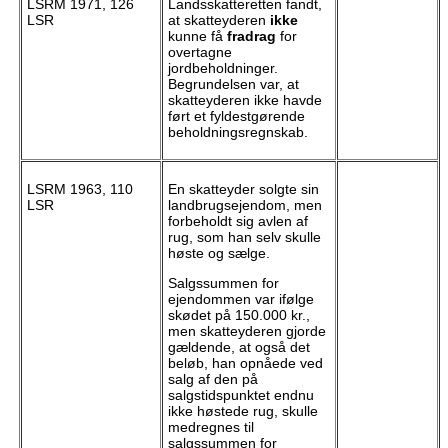
LSRM 1971, 126
Landsskatteretten fandt,
LSR
at skatteyderen
ikke
kunne få
fradrag
for
overtagne
jordbeholdninger.
Begrundelsen var, at
skatteyderen ikke havde
ført et fyldestgørende
beholdningsregnskab.
LSRM 1963, 110
En skatteyder solgte sin
LSR
landbrugsejendom, men
forbeholdt sig avlen af
rug, som han selv skulle
høste og sælge.
Salgssummen for
ejendommen var ifølge
skødet på 150.000 kr.,
men skatteyderen gjorde
gældende, at også det
beløb, han opnåede ved
salg af den på
salgstidspunktet endnu
ikke høstede rug, skulle
medregnes til
salgssummen for