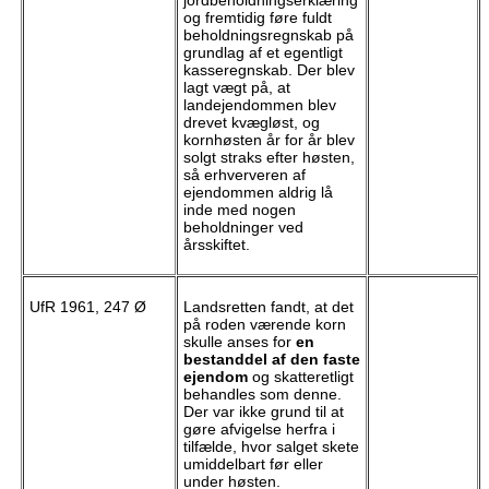
jordbeholdningserklæring
og fremtidig føre fuldt
beholdningsregnskab på
grundlag af et egentligt
kasseregnskab. Der blev
lagt vægt på, at
landejendommen blev
drevet kvægløst, og
kornhøsten år for år blev
solgt straks efter høsten,
så erhververen af
ejendommen aldrig lå
inde med nogen
beholdninger ved
årsskiftet.
UfR 1961, 247 Ø
Landsretten fandt, at det
på roden værende korn
skulle anses for
en
bestanddel af den faste
ejendom
og skatteretligt
behandles som denne.
Der var ikke grund til at
gøre afvigelse herfra i
tilfælde, hvor salget skete
umiddelbart før eller
under høsten.