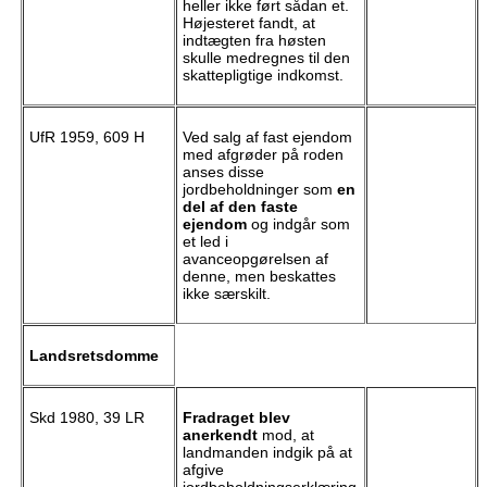
heller ikke ført sådan et.
Højesteret fandt, at
indtægten fra høsten
skulle medregnes til den
skattepligtige indkomst.
UfR 1959, 609 H
Ved salg af fast ejendom
med afgrøder på roden
anses disse
jordbeholdninger som
en
del af den faste
ejendom
og indgår som
et led i
avanceopgørelsen af
denne, men beskattes
ikke særskilt.
Landsretsdomme
Skd 1980, 39 LR
Fradraget blev
anerkendt
mod, at
landmanden indgik på at
afgive