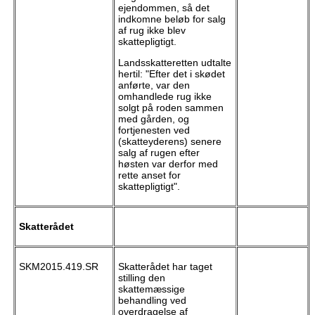
ejendommen, så det
indkomne beløb for salg
af rug ikke blev
skattepligtigt.
Landsskatteretten udtalte
hertil: "Efter det i skødet
anførte, var den
omhandlede rug ikke
solgt på roden sammen
med gården, og
fortjenesten ved
(skatteyderens) senere
salg af rugen efter
høsten var derfor med
rette anset for
skattepligtigt".
Skatterådet
SKM2015.419.SR
Skatterådet har taget
stilling den
skattemæssige
behandling ved
overdragelse af