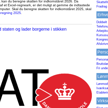
, kan du beregne skatten for indkomståret 2026. Da
Skattefr
af et Excel-regneark, er det muligt at gemme de indtastede
Fradrag 
mputer. Skal du beregne skatten for indkomståret 2025, skal
eregning 2025
.
Erhve
Dobbelt
Telefonu
staten og lader borgerne i stikken
Arbejds
Kursusu
Kongres-
Afskrivn
Pers
Persona
Bruttol
Fri unde
Lønm
Lønmodt
Iværksæ
Etabler
Virk