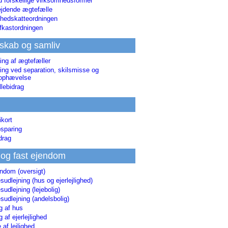
d forskellige virksomhedsformer
jdende ægtefælle
hedskatteordningen
afkastordningen
skab og samliv
ing af ægtefæller
ing ved separation, skilsmisse og
sophævelse
lebidrag
ikort
sparing
drag
 og fast ejendom
endom (oversigt)
udlejning (hus og ejerlejlighed)
udlejning (lejebolig)
udlejning (andelsbolig)
g af hus
g af ejerlejlighed
 af lejlighed