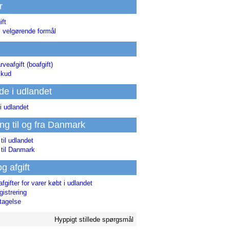
r
ift
l velgørende formål
rveafgift (boafgift)
skud
de i udlandet
i udlandet
ing til og fra Danmark
 til udlandet
 til Danmark
og afgift
afgifter for varer købt i udlandet
istrering
tagelse
Hyppigt stillede spørgsmål