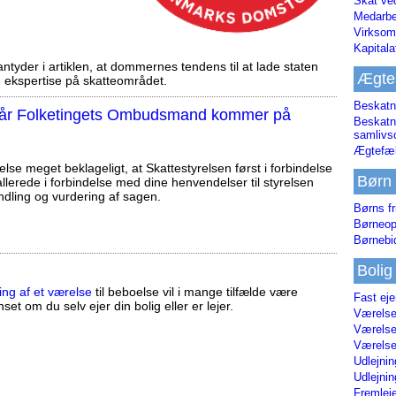
Skat ve
Medarbe
Virksom
Kapital
tyder i artiklen, at dommernes tendens til at lade staten
Ægte
ekspertise på skatteområdet.
Beskatn
, når Folketingets Ombudsmand kommer på
Beskatn
samliv
Ægtefæl
else meget beklageligt, at Skattestyrelsen først i forbindelse
Børn
llerede i forbindelse med dine henvendelser til styrelsen
ndling og vurdering af sagen.
Børns fr
Børneop
Børnebi
Bolig
ing af et værelse
til beboelse vil i mange tilfælde være
Fast ej
set om du selv ejer din bolig eller er lejer.
Værelses
Værelses
Værelses
Udlejnin
Udlejnin
Fremleje