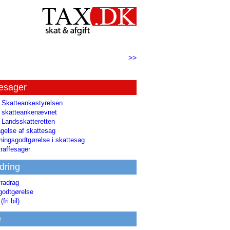
>>
tesager
l Skatteankestyrelsen
il skatteankenævnet
l Landsskatteretten
gelse af skattesag
ingsgodtgørelse i skattesag
raffesager
dring
fradrag
godtgørelse
(fri bil)
e