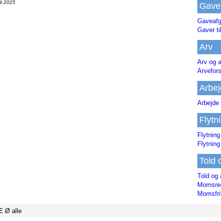
li 2025
Gave
Gaveafg
Gaver ti
Arv
Arv og a
Arvefor
Arbej
Arbejde 
Flytn
Flytning
Flytning
Told 
Told og 
Momsreg
Momsfri
Æ
Ø
alle