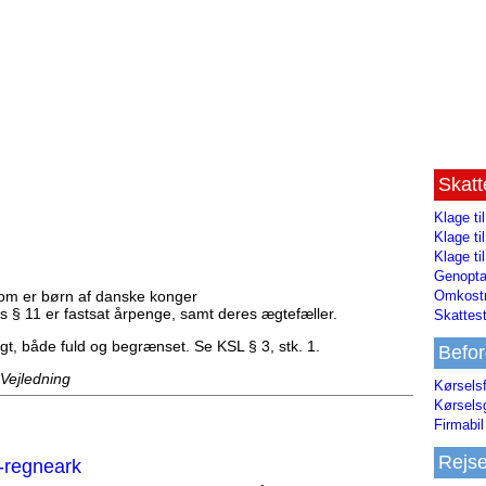
Skat
Klage ti
Klage t
Klage ti
Genopta
Omkostn
om er børn af danske konger
s § 11 er fastsat årpenge, samt deres ægtefæller.
Skattest
igt, både fuld og begrænset. Se KSL § 3, stk. 1.
Befor
 Vejledning
Kørsels
Kørsels
Firmabil 
Rejs
-regneark