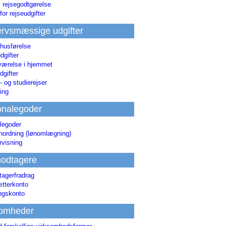
i rejsegodtgørelse
for rejseudgifter
rvsmæssige udgifter
 husførelse
dgifter
værelse i hjemmet
dgifter
 og studierejser
ing
onalegoder
legoder
ønordning (lønomlægning)
rvisning
odtagere
agerfradrag
tterkonto
ingskonto
somheder