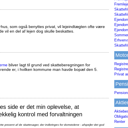
Fremleje
Skattefr
Skattefr
Ejendom
Ejendo
us, som også benyttes privat, vil lejeindtægten ofte være
Ejendom
ælde vil en del af lejen dog skulle beskattes.
Sommerh
Erhverv
Skattef
Moto
Registre
erne
bliver lagt til grund ved skatteberegningen for
Registre
ørende er, i hvilken kommune man havde bopæl den 5.
Privat a
Pens
Pension
Aktie
 side er det min oplevelse, at
Aktiebe
ækkelig kontrol med forvaltningen
Obligat
Renter
te procent af de skattesager, der indbringes for domstolene - afspejler det god