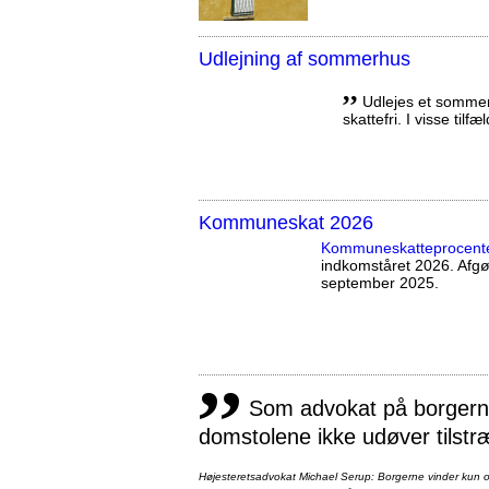
Udlejning af sommerhus
,,
Udlejes et sommerh
skattefri. I visse tilf
Kommuneskat 2026
Kommuneskatte­procent
indkomståret 2026. Afg
september 2025.
,,
Som advokat på borgernes
domstolene ikke udøver tilstr
Højesteretsadvokat Michael Serup: Borgerne vinder kun ot