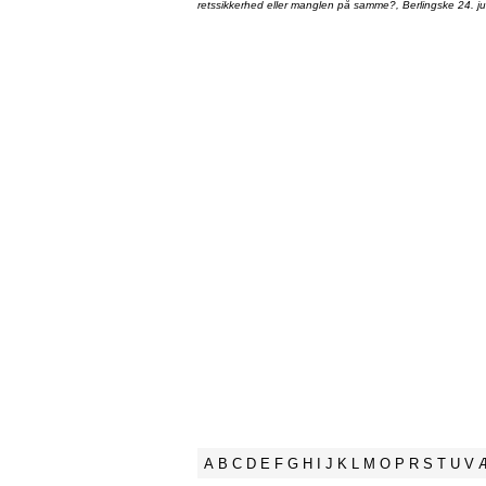
retssikkerhed eller manglen på samme?, Berlingske 24. ju
A
B
C
D
E
F
G
H
I
J
K
L
M
O
P
R
S
T
U
V