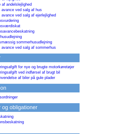
 af andelslejlighed
i avance ved salg af hus
i avance ved salg af ejerlejlighed
svurdering
msværdiskat
savancebeskatning
usudlejning
smæssig sommerhusudlejning
ri avance ved salg af sommerhus
r
ringsafgift for nye og brugte motorkøretøjer
ringsafgift ved indførsel af brugt bil
nvendelse af biler på gule plader
ion
sordninger
r og obligationer
skatning
ionsbeskatning