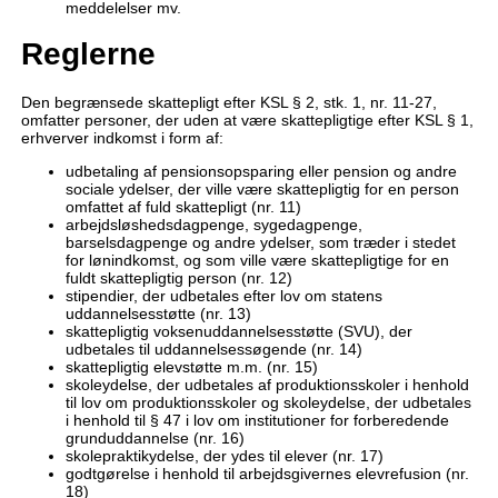
meddelelser mv.
Reglerne
Den begrænsede skattepligt efter KSL § 2, stk. 1, nr. 11-27,
omfatter personer, der uden at være skattepligtige efter KSL § 1,
erhverver indkomst i form af:
udbetaling af pensionsopsparing eller pension og andre
sociale ydelser, der ville være skattepligtig for en person
omfattet af fuld skattepligt (nr. 11)
arbejdsløshedsdagpenge, sygedagpenge,
barselsdagpenge og andre ydelser, som træder i stedet
for lønindkomst, og som ville være skattepligtige for en
fuldt skattepligtig person (nr. 12)
stipendier, der udbetales efter lov om statens
uddannelsesstøtte (nr. 13)
skattepligtig voksenuddannelsesstøtte (SVU), der
udbetales til uddannelsessøgende (nr. 14)
skattepligtig elevstøtte m.m. (nr. 15)
skoleydelse, der udbetales af produktionsskoler i henhold
til lov om produktionsskoler og skoleydelse, der udbetales
i henhold til § 47 i lov om institutioner for forberedende
grunduddannelse (nr. 16)
skolepraktikydelse, der ydes til elever (nr. 17)
godtgørelse i henhold til arbejdsgivernes elevrefusion (nr.
18)