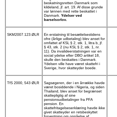
beskatningsretten Danmark som
kildeland, jf. art. 19. Af disse grunde
var lønnen med rette beskattet i
Danmark.
Ydelser ved
barselsorlov.
SKM2007.123.ØLR
En erstatning til besættelsestidens
ofre (årlige udbetaling) blev anset for
omfattet af KSL § 2, stk. 1, litra b, jf.
§ 43, stk. 2 (nu KSL § 2, stk. 1, nr.
11). Da invalideerstatningen var en
social ydelse efter DBO artikel 18,
skulle den beskattes i Danmark.
Ydelsen ville have været skattefri i
Sverige, hvor skatteyder boede.
TfS 2000, 543 ØLR
Sagsøgeren, der i en årrække havde
været bosiddende i Nigeria, og siden
Thailand, blev anset for begrænset
skattepligtig af sine
pensionsudbetalinger fra PFA
pension. En
skattefritagelseserklæring havde ikke
givet skatteyder en retsbeskyttet
forventning om opnåelse af