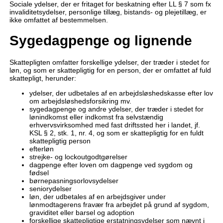
Sociale ydelser, der er fritaget for beskatning efter LL § 7 som fx
invaliditetsydelser, personlige tillæg, bistands- og plejetillæg, er
ikke omfattet af bestemmelsen.
Sygedagpenge og lignende
Skattepligten omfatter forskellige ydelser, der træder i stedet for
løn, og som er skattepligtig for en person, der er omfattet af fuld
skattepligt, herunder:
ydelser, der udbetales af en arbejdsløshedskasse efter lov
om arbejdsløshedsforsikring mv.
sygedagpenge og andre ydelser, der træder i stedet for
lønindkomst eller indkomst fra selvstændig
erhvervsvirksomhed med fast driftssted her i landet, jf.
KSL § 2, stk. 1, nr. 4, og som er skattepligtig for en fuldt
skattepligtig person
efterløn
strejke- og lockoutgodtgørelser
dagpenge efter loven om dagpenge ved sygdom og
fødsel
børnepasningsorlovsydelser
seniorydelser
løn, der udbetales af en arbejdsgiver under
lønmodtagerens fravær fra arbejdet på grund af sygdom,
graviditet eller barsel og adoption
forskellige skattepligtige erstatningsydelser som nævnt i