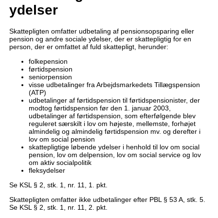
ydelser
Skattepligten omfatter udbetaling af pensionsopsparing eller
pension og andre sociale ydelser, der er skattepligtig for en
person, der er omfattet af fuld skattepligt, herunder:
folkepension
førtidspension
seniorpension
visse udbetalinger fra Arbejdsmarkedets Tillægspension
(ATP)
udbetalinger af førtidspension til førtidspensionister, der
modtog førtidspension før den 1. januar 2003,
udbetalinger af førtidspension, som efterfølgende blev
reguleret særskilt i lov om højeste, mellemste, forhøjet
almindelig og almindelig førtidspension mv. og derefter i
lov om social pension
skattepligtige løbende ydelser i henhold til lov om social
pension, lov om delpension, lov om social service og lov
om aktiv socialpolitik
fleksydelser
Se KSL § 2, stk. 1, nr. 11, 1. pkt.
Skattepligten omfatter ikke udbetalinger efter PBL § 53 A, stk. 5.
Se KSL § 2, stk. 1, nr. 11, 2. pkt.