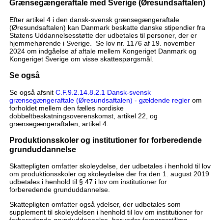
Grænsegængeraftale med Sverige (Øresundsaftalen)
Efter artikel 4 i den dansk-svensk grænsegængeraftale
(Øresundsaftalen) kan Danmark beskatte danske stipendier fra
Statens Uddannelsesstøtte der udbetales til personer, der er
hjemmehørende i Sverige. Se lov nr. 1176 af 19. november
2024 om indgåelse af aftale mellem Kongeriget Danmark og
Kongeriget Sverige om visse skattespørgsmål.
Se også
Se også afsnit
C.F.9.2.14.8.2.1 Dansk-svensk
grænsegængeraftale (Øresundsaftalen) - gældende regler
om
forholdet mellem den fælles nordiske
dobbeltbeskatningsoverenskomst, artikel 22, og
grænsegængeraftalen, artikel 4.
Produktionsskoler og institutioner for forberedende
grunduddannelse
Skattepligten omfatter skoleydelse, der udbetales i henhold til lov
om produktionsskoler og skoleydelse der fra den 1. august 2019
udbetales i henhold til § 47 i lov om institutioner for
forberedende grunduddannelse.
Skattepligten omfatter også ydelser, der udbetales som
supplement til skoleydelsen i henhold til lov om institutioner for