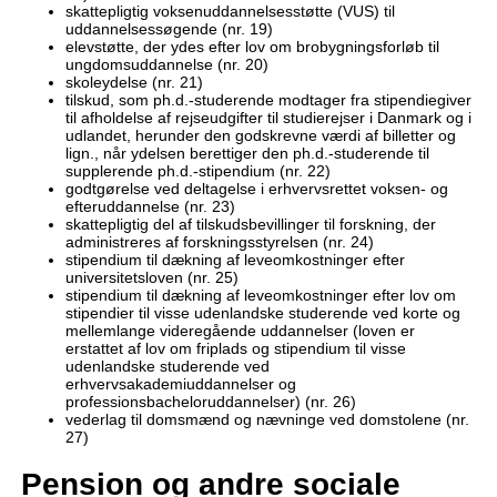
skattepligtig voksenuddannelsesstøtte (VUS) til
uddannelsessøgende (nr. 19)
elevstøtte, der ydes efter lov om brobygningsforløb til
ungdomsuddannelse (nr. 20)
skoleydelse (nr. 21)
tilskud, som ph.d.-studerende modtager fra stipendiegiver
til afholdelse af rejseudgifter til studierejser i Danmark og i
udlandet, herunder den godskrevne værdi af billetter og
lign., når ydelsen berettiger den ph.d.-studerende til
supplerende ph.d.-stipendium (nr. 22)
godtgørelse ved deltagelse i erhvervsrettet voksen- og
efteruddannelse (nr. 23)
skattepligtig del af tilskudsbevillinger til forskning, der
administreres af forskningsstyrelsen (nr. 24)
stipendium til dækning af leveomkostninger efter
universitetsloven (nr. 25)
stipendium til dækning af leveomkostninger efter lov om
stipendier til visse udenlandske studerende ved korte og
mellemlange videregående uddannelser (loven er
erstattet af lov om friplads og stipendium til visse
udenlandske studerende ved
erhvervsakademiuddannelser og
professionsbacheloruddannelser) (nr. 26)
vederlag til domsmænd og nævninge ved domstolene (nr.
27)
Pension og andre sociale