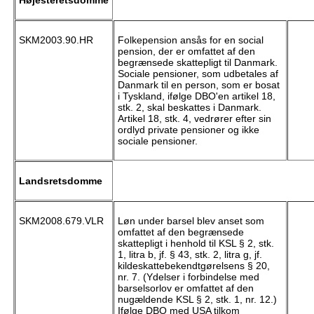
Højesteretsdomme
SKM2003.90.HR
Folkepension ansås for en social
pension, der er omfattet af den
begrænsede skattepligt til Danmark.
Sociale pensioner, som udbetales af
Danmark til en person, som er bosat
i Tyskland, ifølge DBO'en artikel 18,
stk. 2, skal beskattes i Danmark.
Artikel 18, stk. 4, vedrører efter sin
ordlyd private pensioner og ikke
sociale pensioner.
Landsretsdomme
SKM2008.679.VLR
Løn under barsel blev anset som
omfattet af den begrænsede
skattepligt i henhold til KSL § 2, stk.
1, litra b, jf. § 43, stk. 2, litra g, jf.
kildeskattebekendtgørelsens § 20,
nr. 7. (Ydelser i forbindelse med
barselsorlov er omfattet af den
nugældende KSL § 2, stk. 1, nr. 12.)
Ifølge DBO med USA tilkom