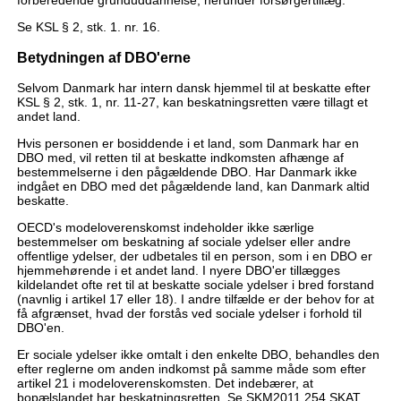
forberedende grunduddannelse, herunder forsørgertillæg.
Se KSL § 2, stk. 1. nr. 16.
Betydningen af DBO'erne
Selvom Danmark har intern dansk hjemmel til at beskatte efter
KSL § 2, stk. 1, nr. 11-27, kan beskatningsretten være tillagt et
andet land.
Hvis personen er bosiddende i et land, som Danmark har en
DBO med, vil retten til at beskatte indkomsten afhænge af
bestemmelserne i den pågældende DBO. Har Danmark ikke
indgået en DBO med det pågældende land, kan Danmark altid
beskatte.
OECD's modeloverenskomst indeholder ikke særlige
bestemmelser om beskatning af sociale ydelser eller andre
offentlige ydelser, der udbetales til en person, som i en DBO er
hjemmehørende i et andet land. I nyere DBO'er tillægges
kildelandet ofte ret til at beskatte sociale ydelser i bred forstand
(navnlig i artikel 17 eller 18). I andre tilfælde er der behov for at
få afgrænset, hvad der forstås ved sociale ydelser i forhold til
DBO'en.
Er sociale ydelser ikke omtalt i den enkelte DBO, behandles den
efter reglerne om anden indkomst på samme måde som efter
artikel 21 i modeloverenskomsten. Det indebærer, at
bopælslandet har beskatningsretten. Se SKM2011.254.SKAT.