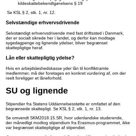
kildeskattebekendtgørelsens § 19
Se KSL § 2, stk. 1, nr. 12.
Selvstændige erhvervsdrivende
Selvstændigt erhvervsdrivende med fast driftssted i Danmark,
der er socialt sikrede her i landet, og derfor kan modtage
sygedagpenge og lignende ydelser, bliver begrænset
skattepligtige heraf.
Lån eller skattepligtig ydelse?
Hvis en arbejdsløshedskasse yder lån til konfliktramte
medlemmer, må der foretages en konkret vurdering af, om der
reelt foreligger et låneforhold.
SU og lignende
Stipendier fra Statens Uddannelsesstøtte er omfattet af den
begrænsede skattepligt. Se KSL § 2, stk. 1, nr. 13.
Se omvendt SKM2018.15.SR, hvor udenlandske studerende,
der månedligt modtog stipendium fra Erasmus-programmet, ikke
var begrænset skattepligtige af stipendiet.