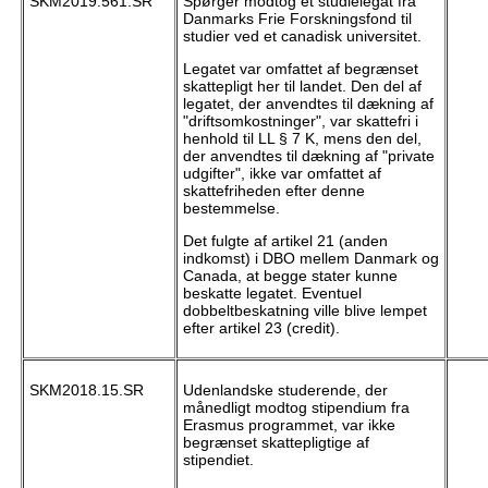
SKM2019.561.SR
Spørger modtog et studielegat fra
Danmarks Frie Forskningsfond til
studier ved et canadisk universitet.
Legatet var omfattet af begrænset
skattepligt her til landet. Den del af
legatet, der anvendtes til dækning af
"driftsomkostninger", var skattefri i
henhold til LL § 7 K, mens den del,
der anvendtes til dækning af "private
udgifter", ikke var omfattet af
skattefriheden efter denne
bestemmelse.
Det fulgte af artikel 21 (anden
indkomst) i DBO mellem Danmark og
Canada, at begge stater kunne
beskatte legatet. Eventuel
dobbeltbeskatning ville blive lempet
efter artikel 23 (credit).
SKM2018.15.SR
Udenlandske studerende, der
månedligt modtog stipendium fra
Erasmus programmet, var ikke
begrænset skattepligtige af
stipendiet.