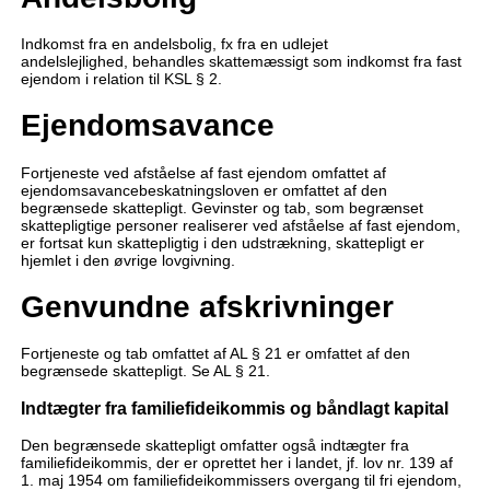
Indkomst fra en andelsbolig, fx fra en udlejet
andelslejlighed, behandles skattemæssigt som indkomst fra fast
ejendom i relation til KSL § 2.
Ejendomsavance
Fortjeneste ved afståelse af fast ejendom omfattet af
ejendomsavancebeskatningsloven er omfattet af den
begrænsede skattepligt. Gevinster og tab, som begrænset
skattepligtige personer realiserer ved afståelse af fast ejendom,
er fortsat kun skattepligtig i den udstrækning, skattepligt er
hjemlet i den øvrige lovgivning.
Genvundne afskrivninger
Fortjeneste og tab omfattet af AL § 21 er omfattet af den
begrænsede skattepligt. Se AL § 21.
Indtægter fra familiefideikommis og båndlagt kapital
Den begrænsede skattepligt omfatter også indtægter fra
familiefideikommis, der er oprettet her i landet, jf. lov nr. 139 af
1. maj 1954 om familiefideikommissers overgang til fri ejendom,