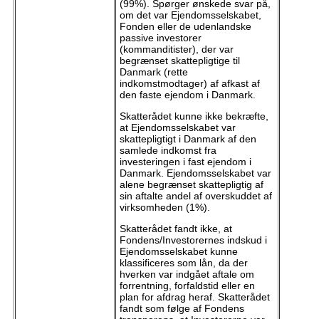
(99%). Spørger ønskede svar på,
om det var Ejendomsselskabet,
Fonden eller de udenlandske
passive investorer
(kommanditister), der var
begrænset skattepligtige til
Danmark (rette
indkomstmodtager) af afkast af
den faste ejendom i Danmark.
Skatterådet kunne ikke bekræfte,
at Ejendomsselskabet var
skattepligtigt i Danmark af den
samlede indkomst fra
investeringen i fast ejendom i
Danmark. Ejendomsselskabet var
alene begrænset skattepligtig af
sin aftalte andel af overskuddet af
virksomheden (1%).
Skatterådet fandt ikke, at
Fondens/Investorernes indskud i
Ejendomsselskabet kunne
klassificeres som lån, da der
hverken var indgået aftale om
forrentning, forfaldstid eller en
plan for afdrag heraf. Skatterådet
fandt som følge af Fondens