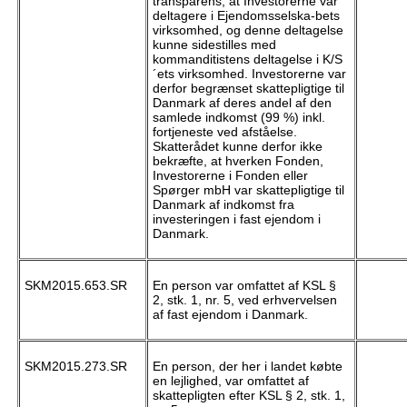
transparens, at Investorerne var
deltagere i Ejendomsselska-bets
virksomhed, og denne deltagelse
kunne sidestilles med
kommanditistens deltagelse i K/S
´ets virksomhed. Investorerne var
derfor begrænset skattepligtige til
Danmark af deres andel af den
samlede indkomst (99 %) inkl.
fortjeneste ved afståelse.
Skatterådet kunne derfor ikke
bekræfte, at hverken Fonden,
Investorerne i Fonden eller
Spørger mbH var skattepligtige til
Danmark af indkomst fra
investeringen i fast ejendom i
Danmark.
SKM2015.653.SR
En person var omfattet af KSL §
2, stk. 1, nr. 5, ved erhvervelsen
af fast ejendom i Danmark.
SKM2015.273.SR
En person, der her i landet købte
en lejlighed, var omfattet af
skattepligten efter KSL § 2, stk. 1,