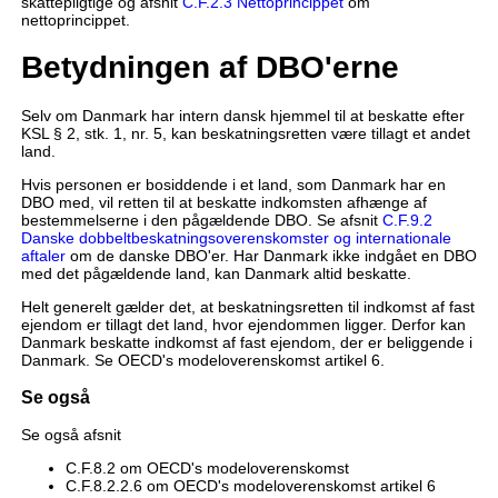
skattepligtige og afsnit
C.F.2.3 Nettoprincippet
om
nettoprincippet.
Betydningen af DBO'erne
Selv om Danmark har intern dansk hjemmel til at beskatte efter
KSL § 2, stk. 1, nr. 5, kan beskatningsretten være tillagt et andet
land.
Hvis personen er bosiddende i et land, som Danmark har en
DBO med, vil retten til at beskatte indkomsten afhænge af
bestemmelserne i den pågældende DBO. Se afsnit
C.F.9.2
Danske dobbeltbeskatningsoverenskomster og internationale
aftaler
om de danske DBO'er. Har Danmark ikke indgået en DBO
med det pågældende land, kan Danmark altid beskatte.
Helt generelt gælder det, at beskatningsretten til indkomst af fast
ejendom er tillagt det land, hvor ejendommen ligger. Derfor kan
Danmark beskatte indkomst af fast ejendom, der er beliggende i
Danmark. Se OECD's modeloverenskomst artikel 6.
Se også
Se også afsnit
C.F.8.2 om OECD's modeloverenskomst
C.F.8.2.2.6 om OECD's modeloverenskomst artikel 6