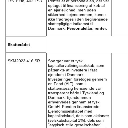
TfS 1998, 402 LSR
Renter af et personalelån, der var
optaget til finansiering af køb af
en ejerlejlighed, men uden
sikkerhed i ejendommen, kunne
ikke fradrages i den begrænsede
skattepligtige indkomst til
Danmark.
Personalelån, renter.
Skatterådet
SKM2023.416.SR
Spørger var et tysk
kapitalforvaltningsselskab, som
påtænkte at investere i fast
ejendom i Danmark.
Investeringen foretoges gennem
en Fond (AIF), som i
skattemæssig henseende var
transparent både i Tyskland og
Danmark. Ejendommen
erhvervedes gennem et tysk
GmbH. Fonden finansierede
Ejendomsselskabet med
kapitalindskud, dels som aktionær
(selskabskapital 1%), dels som
"atypisch stille gesellschafter"