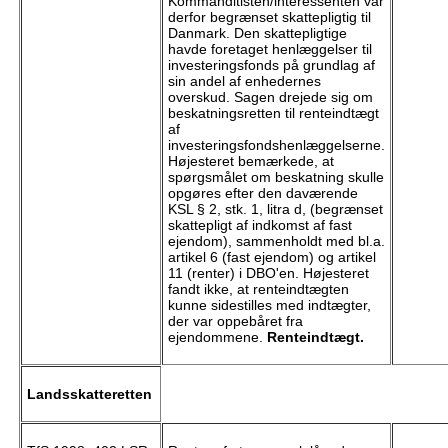
Kommanditisten/interessenten var
derfor begrænset skattepligtig til
Danmark. Den skattepligtige
havde foretaget henlæggelser til
investeringsfonds på grundlag af
sin andel af enhedernes
overskud. Sagen drejede sig om
beskatningsretten til renteindtægt
af
investeringsfondshenlæggelserne.
Højesteret bemærkede, at
spørgsmålet om beskatning skulle
opgøres efter den daværende
KSL § 2, stk. 1, litra d, (begrænset
skattepligt af indkomst af fast
ejendom), sammenholdt med bl.a.
artikel 6 (fast ejendom) og artikel
11 (renter) i DBO'en. Højesteret
fandt ikke, at renteindtægten
kunne sidestilles med indtægter,
der var oppebåret fra
ejendommene.
Renteindtægt.
Landsskatteretten