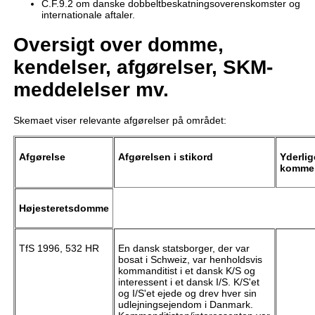
C.F.9.2 om danske dobbeltbeskatningsoverenskomster og
internationale aftaler.
Oversigt over domme,
kendelser, afgørelser, SKM-
meddelelser mv.
Skemaet viser relevante afgørelser på området:
Afgørelse
Afgørelsen i stikord
Yderlig
kommen
Højesteretsdomme
TfS 1996, 532 HR
En dansk statsborger, der var
bosat i Schweiz, var henholdsvis
kommanditist i et dansk K/S og
interessent i et dansk I/S. K/S'et
og I/S'et ejede og drev hver sin
udlejningsejendom i Danmark.