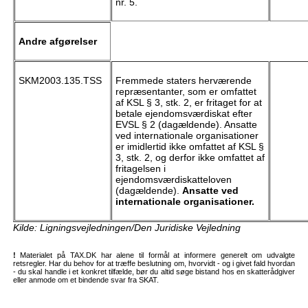
nr. 5.
Andre afgørelser
SKM2003.135.TSS
Fremmede staters herværende
repræsentanter, som er omfattet
af KSL § 3, stk. 2, er fritaget for at
betale ejendomsværdiskat efter
EVSL § 2 (dagældende). Ansatte
ved internationale organisationer
er imidlertid ikke omfattet af KSL §
3, stk. 2, og derfor ikke omfattet af
fritagelsen i
ejendomsværdiskatteloven
(dagældende).
Ansatte ved
internationale organisationer.
Kilde: Ligningsvejledningen/Den Juridiske Vejledning
!
Materialet på TAX.DK har alene til formål at informere generelt om udvalgte
retsregler. Har du behov for at træffe beslutning om, hvorvidt - og i givet fald hvordan
- du skal handle i et konkret tilfælde, bør du altid søge bistand hos en skatterådgiver
eller anmode om et bindende svar fra SKAT.