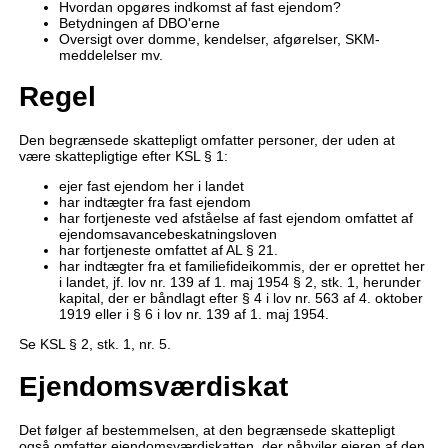
Hvordan opgøres indkomst af fast ejendom?
Betydningen af DBO'erne
Oversigt over domme, kendelser, afgørelser, SKM-
meddelelser mv.
Regel
Den begrænsede skattepligt omfatter personer, der uden at
være skattepligtige efter KSL § 1:
ejer fast ejendom her i landet
har indtægter fra fast ejendom
har fortjeneste ved afståelse af fast ejendom omfattet af
ejendomsavancebeskatningsloven
har fortjeneste omfattet af AL § 21.
har indtægter fra et familiefideikommis, der er oprettet her
i landet, jf. lov nr. 139 af 1. maj 1954 § 2, stk. 1, herunder
kapital, der er båndlagt efter § 4 i lov nr. 563 af 4. oktober
1919 eller i § 6 i lov nr. 139 af 1. maj 1954.
Se KSL § 2, stk. 1, nr. 5.
Ejendomsværdiskat
Det følger af bestemmelsen, at den begrænsede skattepligt
også omfatter ejendomsværdiskatten, der påhviler ejeren af den